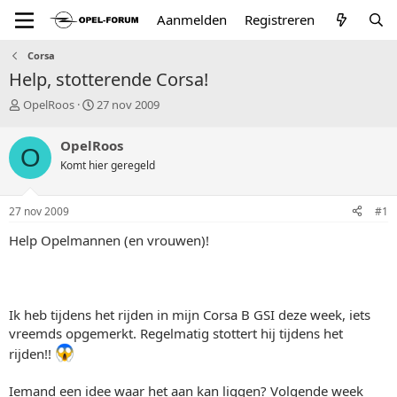
Aanmelden
Registreren
Corsa
Help, stotterende Corsa!
T
S
OpelRoos
27 nov 2009
o
t
p
a
OpelRoos
O
i
r
Komt hier geregeld
c
t
s
d
t
a
27 nov 2009
#1
a
t
r
u
Help Opelmannen (en vrouwen)!
t
m
e
r
Ik heb tijdens het rijden in mijn Corsa B GSI deze week, iets
vreemds opgemerkt. Regelmatig stottert hij tijdens het
rijden!!
Iemand een idee waar het aan kan liggen? Volgende week