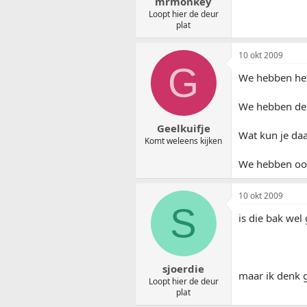
mrmonkey
Loopt hier de deur
plat
10 okt 2009
G
We hebben het
We hebben de s
Geelkuifje
Wat kun je da
Komt weleens kijken
We hebben ook
10 okt 2009
S
is die bak wel
sjoerdie
maar ik denk 
Loopt hier de deur
plat