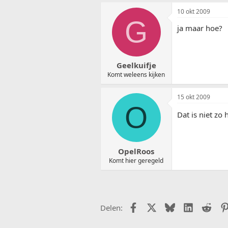
10 okt 2009
G
ja maar hoe?
Geelkuifje
Komt weleens kijken
15 okt 2009
O
Dat is niet zo 
OpelRoos
Komt hier geregeld
Facebook
X (Twitter)
Bluesky
LinkedIn
Redd
Delen: