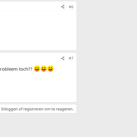
#6
#7
n probleem toch??
Inloggen of registreren om te reageren.