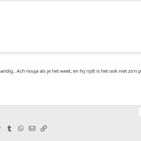
handig.. Ach nouja als je het weet, en hij rijdt is het ook niet zo'
it
Pinterest
Tumblr
WhatsApp
E-mail
Link