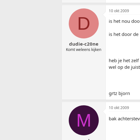
10 okt 2009
D
is het nou doo
is het door de
dudie-c20ne
Komt weleens kijken
heb je het zel
wel op de juis
grtz bjorn
10 okt 2009
M
bak achterste