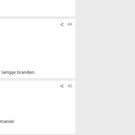
#4
 lampje branden.
#5
 manier