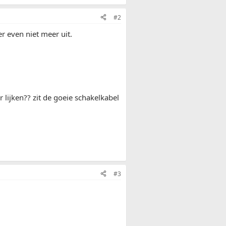
#2
r even niet meer uit.
r lijken?? zit de goeie schakelkabel
#3