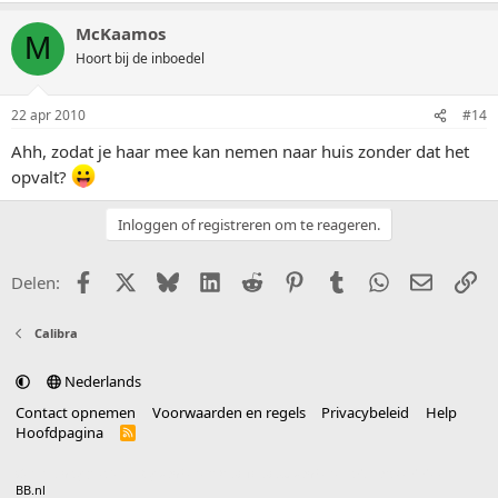
McKaamos
M
Hoort bij de inboedel
22 apr 2010
#14
Ahh, zodat je haar mee kan nemen naar huis zonder dat het
opvalt?
Inloggen of registreren om te reageren.
Facebook
X (Twitter)
Bluesky
LinkedIn
Reddit
Pinterest
Tumblr
WhatsApp
E-mail
Li
Delen:
Calibra
Nederlands
Contact opnemen
Voorwaarden en regels
Privacybeleid
Help
Hoofdpagina
R
S
S
®
Community platform by XenForo
© 2010-2025 XenForo Ltd.
vertaald door
BB.nl