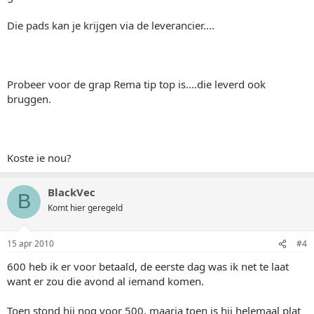
Die pads kan je krijgen via de leverancier....
Probeer voor de grap Rema tip top is....die leverd ook
bruggen.
Koste ie nou?
BlackVec
B
Komt hier geregeld
15 apr 2010
#4
600 heb ik er voor betaald, de eerste dag was ik net te laat
want er zou die avond al iemand komen.
Toen stond hij nog voor 500, maarja toen is hij helemaal plat