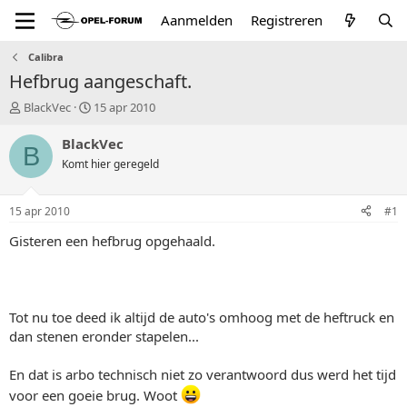
Aanmelden
Registreren
Calibra
Hefbrug aangeschaft.
T
S
BlackVec
15 apr 2010
o
t
p
a
BlackVec
B
i
r
Komt hier geregeld
c
t
s
d
t
a
15 apr 2010
#1
a
t
r
u
Gisteren een hefbrug opgehaald.
t
m
e
r
Tot nu toe deed ik altijd de auto's omhoog met de heftruck en
dan stenen eronder stapelen...
En dat is arbo technisch niet zo verantwoord dus werd het tijd
voor een goeie brug. Woot