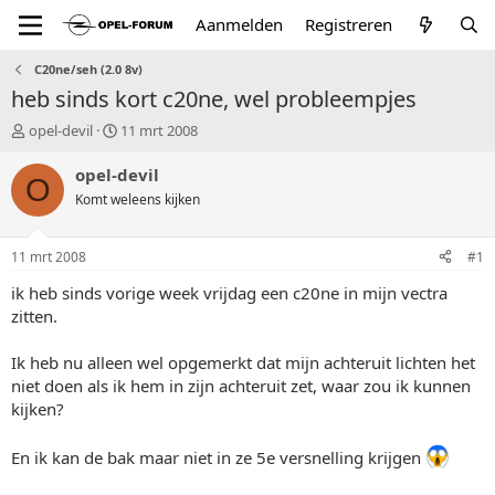
Aanmelden
Registreren
C20ne/seh (2.0 8v)
heb sinds kort c20ne, wel probleempjes
T
S
opel-devil
11 mrt 2008
o
t
p
a
opel-devil
O
i
r
Komt weleens kijken
c
t
s
d
t
a
11 mrt 2008
#1
a
t
r
u
ik heb sinds vorige week vrijdag een c20ne in mijn vectra
t
m
zitten.
e
r
Ik heb nu alleen wel opgemerkt dat mijn achteruit lichten het
niet doen als ik hem in zijn achteruit zet, waar zou ik kunnen
kijken?
En ik kan de bak maar niet in ze 5e versnelling krijgen