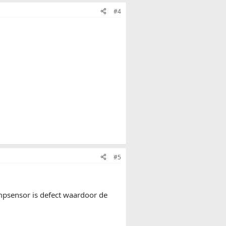
#4
#5
empsensor is defect waardoor de