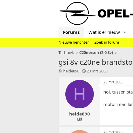
Forums
Wat is er nieuw
Nieuwe berichten
Zoek in forum
Techniek
C20ne/seh (2.0 8v)
gsi 8v c20ne brandst
T
S
heide890
23 mrt 2008
o
t
p
a
23 mrt 2008
i
r
H
hoi, tussen st
c
t
s
d
t
a
motor man.lamp
a
t
heide890
r
u
t
m
Lid
e
r
23 mrt 2008