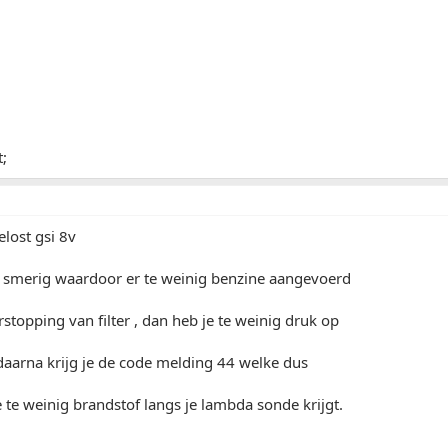
t;
lost gsi 8v
s smerig waardoor er te weinig benzine aangevoerd
stopping van filter , dan heb je te weinig druk op
daarna krijg je de code melding 44 welke dus
e te weinig brandstof langs je lambda sonde krijgt.