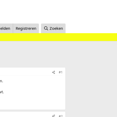
elden
Registreren
Zoeken
#1
m.
wt.
#2