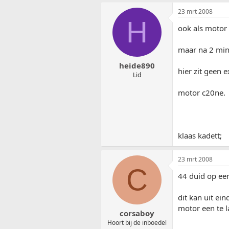
23 mrt 2008
H
ook als motor 
maar na 2 min
heide890
hier zit geen e
Lid
motor c20ne.
klaas kadett;
23 mrt 2008
C
44 duid op ee
dit kan uit ei
motor een te l
corsaboy
Hoort bij de inboedel