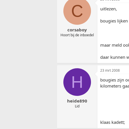
C
uitlezen,
bougies lijken
corsaboy
Hoort bij de inboedel
maar meld ook 
daar kunnen 
23 mrt 2008
H
bougies zijn o
kilometers gaa
heide890
Lid
klaas kadett;