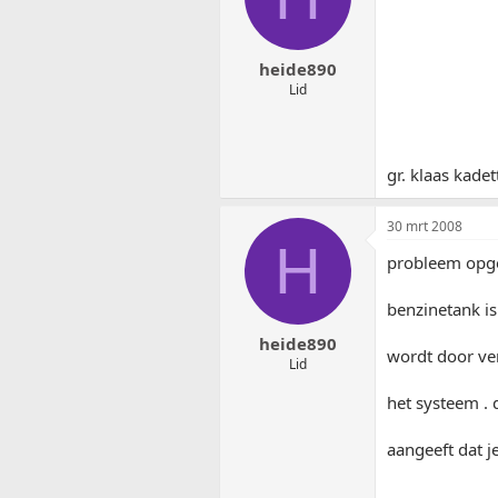
heide890
Lid
gr. klaas kadet
30 mrt 2008
H
probleem opge
benzinetank i
heide890
wordt door ver
Lid
het systeem . 
aangeeft dat j