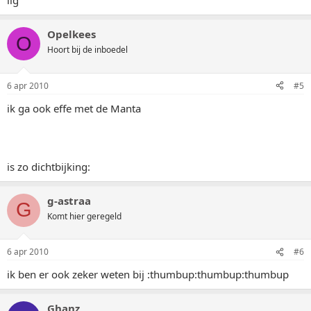
iig
Opelkees
O
Hoort bij de inboedel
6 apr 2010
#5
ik ga ook effe met de Manta
is zo dichtbijking:
g-astraa
G
Komt hier geregeld
6 apr 2010
#6
ik ben er ook zeker weten bij :thumbup:thumbup:thumbup
Ghanz