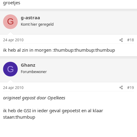
groetjes
g-astraa
G
Komt hier geregeld
24 apr 2010
#18
ik heb al zin in morgen :thumbup:thumbup:thumbup
Ghanz
G
Forumbewoner
24 apr 2010
#19
origineel gepost door Opelkees
ik heb de GSI in ieder geval gepoetst en al klaar
staan:thumbup