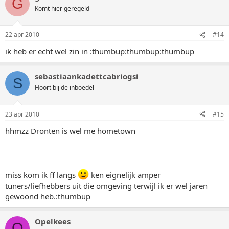
G
Komt hier geregeld
22 apr 2010
#14
ik heb er echt wel zin in :thumbup:thumbup:thumbup
sebastiaankadettcabriogsi
S
Hoort bij de inboedel
23 apr 2010
#15
hhmzz Dronten is wel me hometown
miss kom ik ff langs
ken eignelijk amper
tuners/liefhebbers uit die omgeving terwijl ik er wel jaren
gewoond heb.:thumbup
Opelkees
O