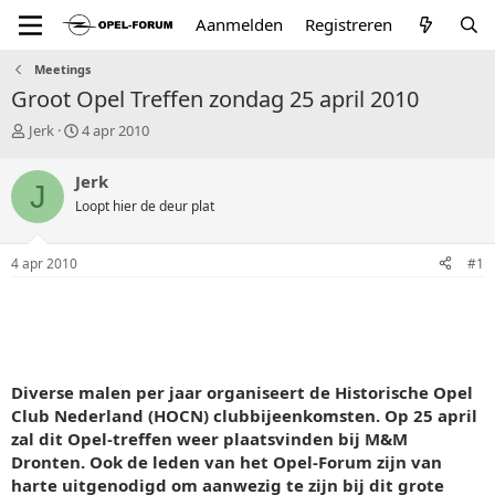
Aanmelden
Registreren
Meetings
Groot Opel Treffen zondag 25 april 2010
T
S
Jerk
4 apr 2010
o
t
p
a
Jerk
J
i
r
Loopt hier de deur plat
c
t
s
d
t
a
4 apr 2010
#1
a
t
r
u
t
m
e
r
Diverse malen per jaar organiseert de Historische Opel
Club Nederland (HOCN) clubbijeenkomsten. Op 25 april
zal dit Opel-treffen weer plaatsvinden bij M&M
Dronten. Ook de leden van het Opel-Forum zijn van
harte uitgenodigd om aanwezig te zijn bij dit grote