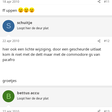
18 apr 2010
#11
ff uppen
schuitje
S
Loopt hier de deur plat
22 apr 2010
#12
hier ook een lichte wijziging. door een gescheurde uitlaat
kom ik niet met de dett maar met de commodore gs van
pa:afro
groetjes
bettus accu
B
Loopt hier de deur plat
22 apr 2010
#13