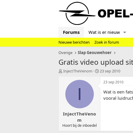
Forums
Wat is er nieuw
Nieuwe berichten
Zoek in forum
Overige
Slap Geouwehoer
Gratis video upload si
T
S
InjectTheVenom
23 sep 2010
o
t
p
a
23 sep 2010
i
r
I
Wat is een fat
c
t
s
d
vooral luidruc
t
a
a
t
InjectTheVeno
r
u
t
m
m
e
Hoort bij de inboedel
r