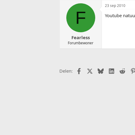
23 sep 2010
F
Youtube natuur
Fearless
Forumbewoner
Facebook
X (Twitter)
Bluesky
LinkedIn
Redd
Delen: