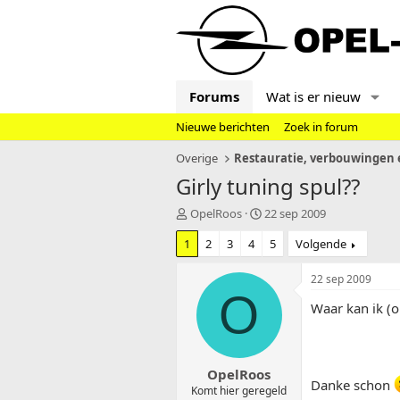
Forums
Wat is er nieuw
Nieuwe berichten
Zoek in forum
Overige
Restauratie, verbouwingen e
Girly tuning spul??
T
S
OpelRoos
22 sep 2009
o
t
1
2
3
4
5
Volgende
p
a
i
r
c
t
22 sep 2009
s
d
O
Waar kan ik (o
t
a
a
t
r
u
t
m
OpelRoos
e
Danke schon
r
Komt hier geregeld