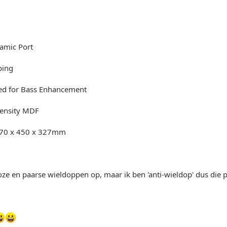
amic Port
ping
ced for Bass Enhancement
ensity MDF
470 x 450 x 327mm
oze en paarse wieldoppen op, maar ik ben 'anti-wieldop' dus die pos