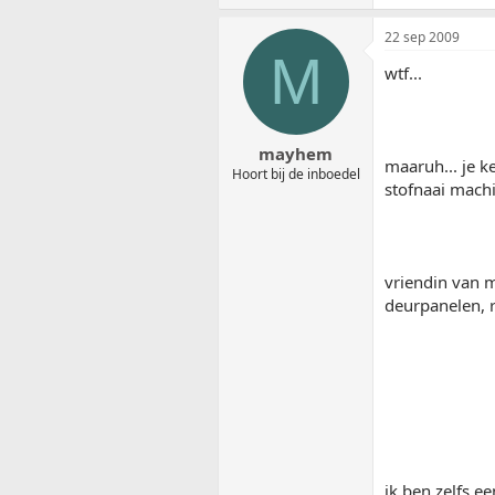
22 sep 2009
M
wtf...
mayhem
maaruh... je k
Hoort bij de inboedel
stofnaai mach
vriendin van m
deurpanelen, 
ik ben zelfs 