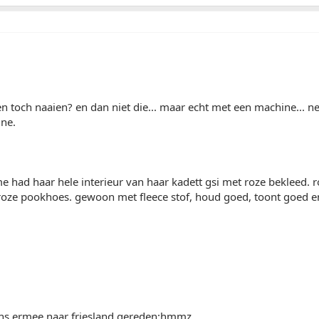
en toch naaien? en dan niet die... maar echt met een machine... ne
ine.
e had haar hele interieur van haar kadett gsi met roze bekleed. 
roze pookhoes. gewoon met fleece stof, houd goed, toont goed e
eens ermee naar friesland gereden:hmmz