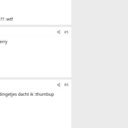
?? :wtf
#5
erry
#6
 dingetjes dacht ik :thumbup