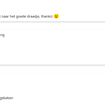
st naar het goede draadje, thanks!
ing
y
 gekeken