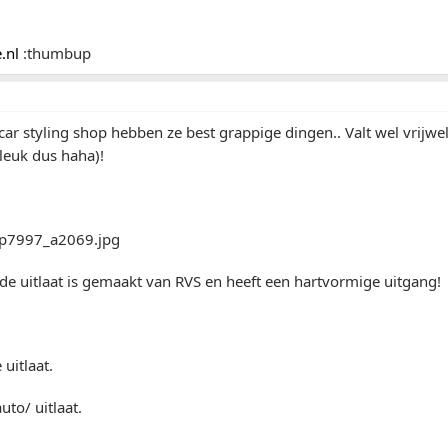
.nl
:thumbup
car styling shop hebben ze best grappige dingen.. Valt wel vrijwel
leuk dus haha)!
de uitlaat is gemaakt van RVS en heeft een hartvormige uitgang!
uitlaat.
uto/ uitlaat.