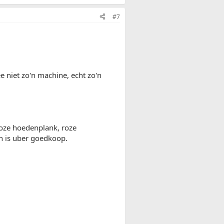
#7
e niet zo'n machine, echt zo'n
roze hoedenplank, roze
n is uber goedkoop.