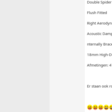
Double Spider
Flush Fitted
Right Aerodyn
Acoustic Dam
nternally Bra
18mm High-D
Afmetingen: 
Er staan ook r