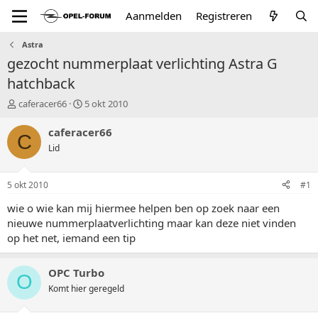
Aanmelden
Registreren
Astra
gezocht nummerplaat verlichting Astra G
hatchback
T
S
caferacer66
5 okt 2010
o
t
p
a
caferacer66
C
i
r
Lid
c
t
s
d
t
a
5 okt 2010
#1
a
t
r
u
wie o wie kan mij hiermee helpen ben op zoek naar een
t
m
nieuwe nummerplaatverlichting maar kan deze niet vinden
e
op het net, iemand een tip
r
OPC Turbo
O
Komt hier geregeld