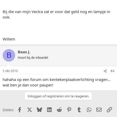
Bij die van mijn Vectra zat er voor dat geld nog en lampje in
ook.
Willem
Baas J.
B
Hoort bij de inboedel
5 okt 2010
#4
hahaha op een forum om kentekenplaatverlichting vragen...
wat ben je dan voor pauper!
Inloggen of registreren om te reageren.
Facebook
X (Twitter)
Bluesky
LinkedIn
Reddit
Pinterest
Tumblr
WhatsApp
E-mail
Li
Delen: