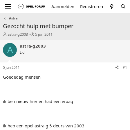
Aanmelden
Registreren
Astra
Gezocht hulp met bumper
T
S
astra-g2003
5 jun 2011
o
t
p
a
astra-g2003
A
i
r
Lid
c
t
s
d
t
a
5 jun 2011
#1
a
t
r
u
Goededag mensen
t
m
e
r
ik ben nieuw hier en had een vraag
ik heb een opel astra g 5 deurs van 2003