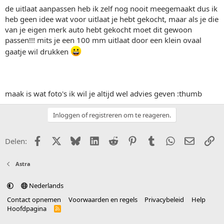
de uitlaat aanpassen heb ik zelf nog nooit meegemaakt dus ik
heb geen idee wat voor uitlaat je hebt gekocht, maar als je die
van je eigen merk auto hebt gekocht moet dit gewoon
passen!!! mits je een 100 mm uitlaat door een klein ovaal
gaatje wil drukken
maak is wat foto's ik wil je altijd wel advies geven :thumb
Inloggen of registreren om te reageren.
Facebook
X (Twitter)
Bluesky
LinkedIn
Reddit
Pinterest
Tumblr
WhatsApp
E-mail
Li
Delen:
Astra
Nederlands
Contact opnemen
Voorwaarden en regels
Privacybeleid
Help
Hoofdpagina
R
S
S