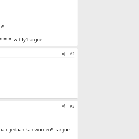
!!!
!!!!!!! :wtf:fy1:argue
#2
#3
 aan gedaan kan worden!!! :argue