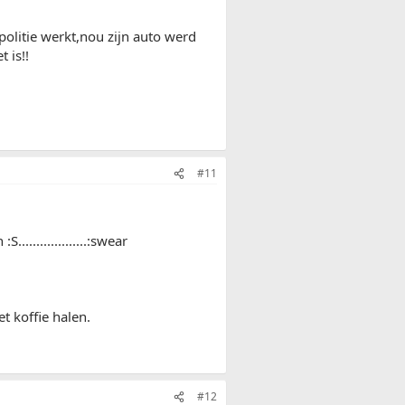
 politie werkt,nou zijn auto werd
 is!!
#11
.................:swear
t koffie halen.
#12