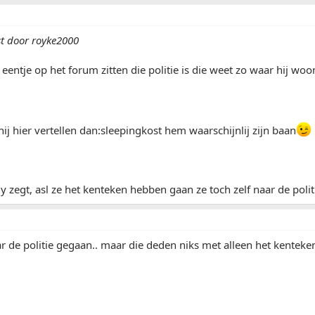
st door royke2000
l eentje op het forum zitten die politie is die weet zo waar hij w
 hij hier vertellen dan:sleepingkost hem waarschijnlij zijn baan
y zegt, asl ze het kenteken hebben gaan ze toch zelf naar de pol
r de politie gegaan.. maar die deden niks met alleen het kenteken :S..