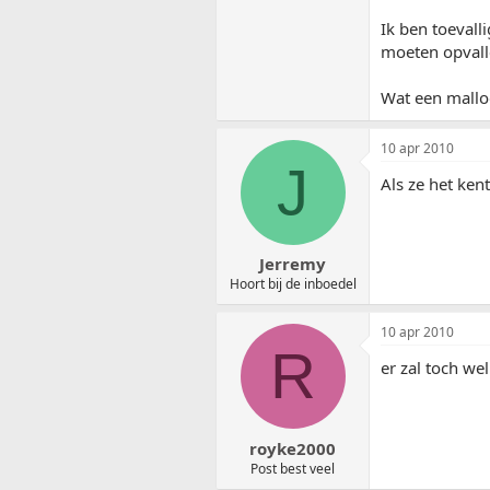
Ik ben toeval
moeten opvall
Wat een malloo
10 apr 2010
J
Als ze het ken
Jerremy
Hoort bij de inboedel
10 apr 2010
R
er zal toch we
royke2000
Post best veel