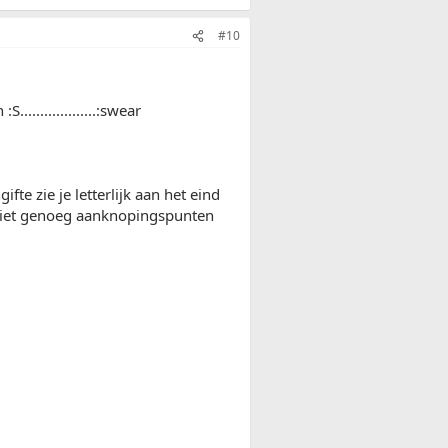
#10
.................:swear
te zie je letterlijk aan het eind
 niet genoeg aanknopingspunten