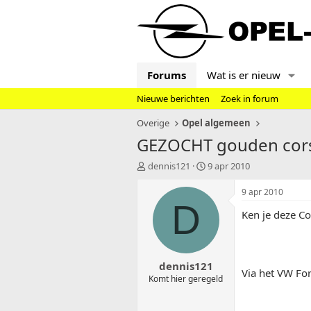
Forums
Wat is er nieuw
Nieuwe berichten
Zoek in forum
Overige
Opel algemeen
GEZOCHT gouden corsa
T
S
dennis121
9 apr 2010
o
t
p
a
9 apr 2010
i
r
D
Ken je deze Co
c
t
s
d
t
a
a
t
dennis121
r
u
Via het VW For
t
m
Komt hier geregeld
e
r