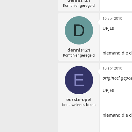
dennis121
Komt hier geregeld
10 apr 2010
D
UPJE!!
dennis121
niemand die d
Komt hier geregeld
10 apr 2010
E
origineel gepo
UPJE!!
eerste-opel
Komt weleens kijken
niemand die d