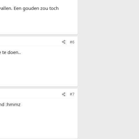
vallen. Een gouden zou toch
#6
 te doen..
#7
oond :hmmz