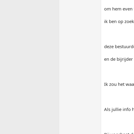
om hem even t
ik ben op zoe
deze bestuurde
en de bijrijde
Ik zou het waa
Als jullie inf