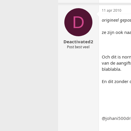
11 apr 2010
D
origineel gepo
ze zijn ook naa
Deactivated2
Post best veel
Och dit is nor
van de aangif
blablabla.
En dit zonder 
@johani500dr