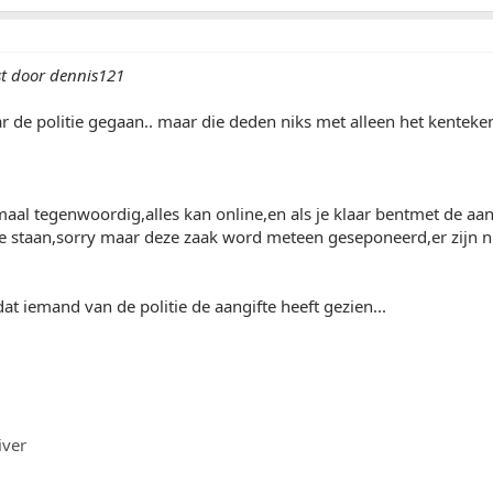
st door dennis121
r de politie gegaan.. maar die deden niks met alleen het kenteken :S..
maal tegenwoordig,alles kan online,en als je klaar bentmet de aangif
te staan,sorry maar deze zaak word meteen geseponeerd,er zijn
dat iemand van de politie de aangifte heeft gezien...
iver