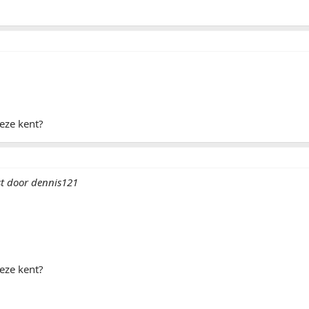
eze kent?
st door dennis121
eze kent?