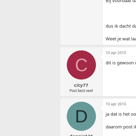
Bij voorbaat 
dus ik dacht d
Weet je wat laa
10 apr 2010
C
dit is gewoon 
city77
Post best veel
10 apr 2010
D
ja dat is het oo
daarom post ik