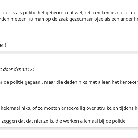
upter is als politie het gebeurd echt wel,heb een kennis die bij de
rden meteen 10 man op de zaak gezet,maar ojee als een ander het
al!
st door dennis121
r de politie gegaan.. maar die deden niks met alleen het kenteken :S..
 helemaal niks, of ze moeten er toevallig over struikelen tijdens he
zeggen dat dat niet zo is, die werken allemaal bij de politie.