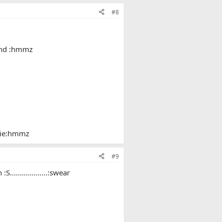
#8
oond :hmmz
itie:hmmz
#9
.................:swear