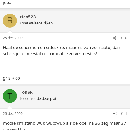
jep....
rico523
R
Komt weleens kijken
25 dec 2009
#10
Haal de schermen en sideskirts maar ns van zo'n auto, dan
schrik je je meestal rot, omdat ie zo verroest is!
gr's Rico
TonSR
T
Loopt hier de deur plat
25 dec 2009
#11
mooie km stand:wub:wub:wub als de opel na 36 zeg maar 37
duizend km