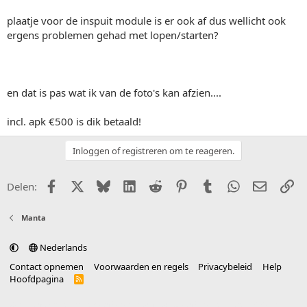
plaatje voor de inspuit module is er ook af dus wellicht ook
ergens problemen gehad met lopen/starten?
en dat is pas wat ik van de foto's kan afzien....
incl. apk €500 is dik betaald!
Inloggen of registreren om te reageren.
Facebook
X (Twitter)
Bluesky
LinkedIn
Reddit
Pinterest
Tumblr
WhatsApp
E-mail
Li
Delen:
Manta
Nederlands
Contact opnemen
Voorwaarden en regels
Privacybeleid
Help
Hoofdpagina
R
S
S
®
Community platform by XenForo
© 2010-2025 XenForo Ltd.
vertaald door