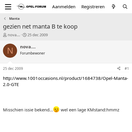
Aanmelden
Registreren
Manta
gezien net manta B te koop
T
S
nova....
25 dec 2009
o
t
p
a
nova....
N
i
r
Forumbewoner
c
t
s
d
t
a
25 dec 2009
#1
a
t
r
u
http://www.1001occasions.nl/product/1684738/Opel-Manta-
t
m
2.0-GTE
e
r
Misschien issie bekend...
wel een lage KMstand:hmmz