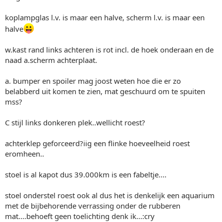
koplampglas l.v. is maar een halve, scherm l.v. is maar een
halve
w.kast rand links achteren is rot incl. de hoek onderaan en de
naad a.scherm achterplaat.
a. bumper en spoiler mag joost weten hoe die er zo
belabberd uit komen te zien, mat geschuurd om te spuiten
mss?
C stijl links donkeren plek..wellicht roest?
achterklep geforceerd?iig een flinke hoeveelheid roest
eromheen..
stoel is al kapot dus 39.000km is een fabeltje....
stoel onderstel roest ook al dus het is denkelijk een aquarium
met de bijbehorende verrassing onder de rubberen
mat....behoeft geen toelichting denk ik...:cry