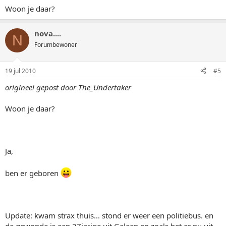
Woon je daar?
nova....
N
Forumbewoner
19 jul 2010
#5
origineel gepost door The_Undertaker
Woon je daar?
Ja,
ben er geboren
Update: kwam strax thuis... stond er weer een politiebus. en
de gewonde is een 27jarige uit Geleen en zoals het er nu uit