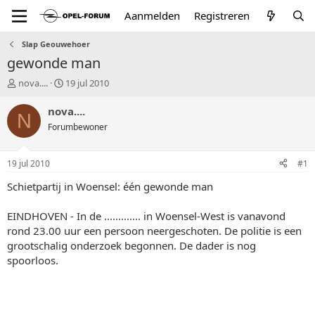
Aanmelden
Registreren
Slap Geouwehoer
gewonde man
T
S
nova....
19 jul 2010
o
t
p
a
nova....
N
i
r
Forumbewoner
c
t
s
d
t
a
19 jul 2010
#1
a
t
r
u
Schietpartij in Woensel: één gewonde man
t
m
e
EINDHOVEN - In de ............. in Woensel-West is vanavond
r
rond 23.00 uur een persoon neergeschoten. De politie is een
grootschalig onderzoek begonnen. De dader is nog
spoorloos.