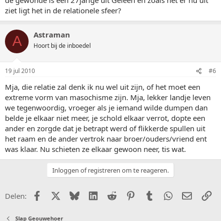
ziet ligt het in de relationele sfeer?
Astraman
A
Hoort bij de inboedel
19 jul 2010
#6
Mja, die relatie zal denk ik nu wel uit zijn, of het moet een
extreme vorm van masochisme zijn. Mja, lekker landje leven
we tegenwoordig, vroeger als je iemand wilde dumpen dan
belde je elkaar niet meer, je schold elkaar verrot, dopte een
ander en zorgde dat je betrapt werd of flikkerde spullen uit
het raam en de ander vertrok naar broer/ouders/vriend ent
was klaar. Nu schieten ze elkaar gewoon neer, tis wat.
Inloggen of registreren om te reageren.
Facebook
X (Twitter)
Bluesky
LinkedIn
Reddit
Pinterest
Tumblr
WhatsApp
E-mail
Li
Delen:
Slap Geouwehoer