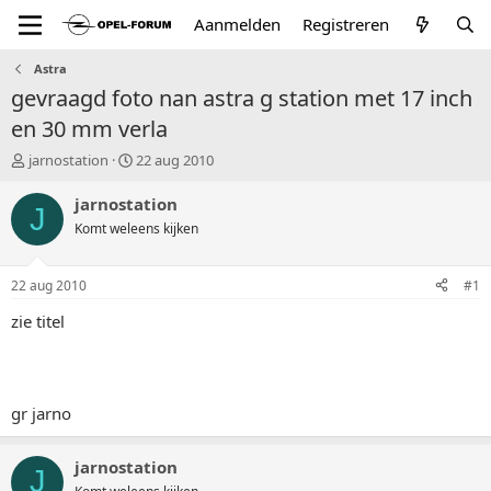
Aanmelden
Registreren
Astra
gevraagd foto nan astra g station met 17 inch
en 30 mm verla
T
S
jarnostation
22 aug 2010
o
t
p
a
jarnostation
J
i
r
Komt weleens kijken
c
t
s
d
t
a
22 aug 2010
#1
a
t
r
u
zie titel
t
m
e
r
gr jarno
jarnostation
J