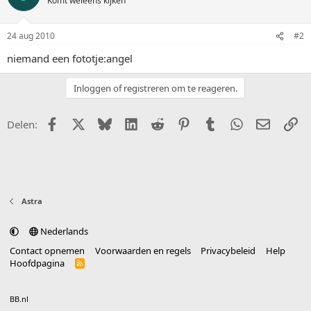
Komt weleens kijken
24 aug 2010
#2
niemand een fototje:angel
Inloggen of registreren om te reageren.
Facebook
X (Twitter)
Bluesky
LinkedIn
Reddit
Pinterest
Tumblr
WhatsApp
E-mail
Li
Delen:
Astra
Nederlands
Contact opnemen
Voorwaarden en regels
Privacybeleid
Help
Hoofdpagina
R
S
S
®
Community platform by XenForo
© 2010-2025 XenForo Ltd.
vertaald door
BB.nl