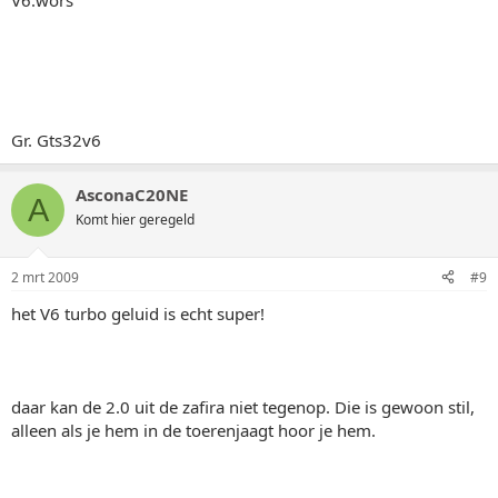
V6:wors
Gr. Gts32v6
AsconaC20NE
A
Komt hier geregeld
2 mrt 2009
#9
het V6 turbo geluid is echt super!
daar kan de 2.0 uit de zafira niet tegenop. Die is gewoon stil,
alleen als je hem in de toerenjaagt hoor je hem.