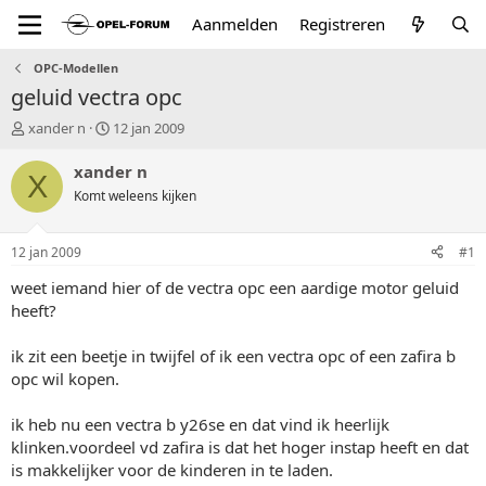
Aanmelden
Registreren
OPC-Modellen
geluid vectra opc
T
S
xander n
12 jan 2009
o
t
p
a
xander n
X
i
r
Komt weleens kijken
c
t
s
d
t
a
12 jan 2009
#1
a
t
r
u
weet iemand hier of de vectra opc een aardige motor geluid
t
m
heeft?
e
r
ik zit een beetje in twijfel of ik een vectra opc of een zafira b
opc wil kopen.
ik heb nu een vectra b y26se en dat vind ik heerlijk
klinken.voordeel vd zafira is dat het hoger instap heeft en dat
is makkelijker voor de kinderen in te laden.