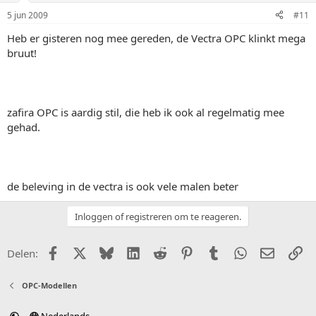
5 jun 2009
#11
Heb er gisteren nog mee gereden, de Vectra OPC klinkt mega
bruut!
zafira OPC is aardig stil, die heb ik ook al regelmatig mee
gehad.
de beleving in de vectra is ook vele malen beter
Inloggen of registreren om te reageren.
Facebook
X (Twitter)
Bluesky
LinkedIn
Reddit
Pinterest
Tumblr
WhatsApp
E-mail
Li
Delen:
OPC-Modellen