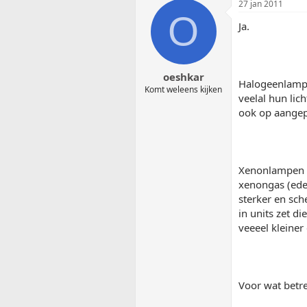
27 jan 2011
O
Ja.
oeshkar
Halogeenlampen
Komt weleens kijken
veelal hun lich
ook op aangep
Xenonlampen z
xenongas (ede
sterker en sch
in units zet di
veeeel kleiner
Voor wat betre