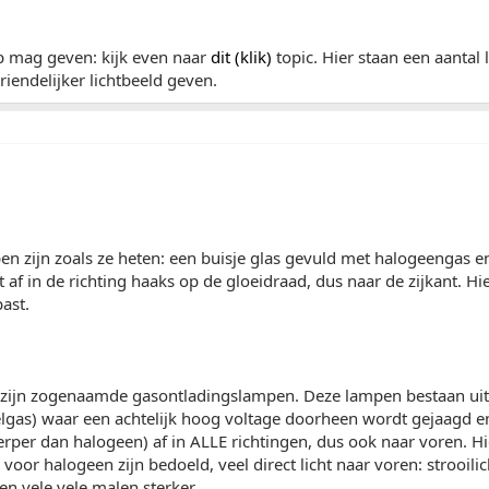
tip mag geven: kijk even naar
dit (klik)
topic. Hier staan een aantal
riendelijker lichtbeeld geven.
 zijn zoals ze heten: een buisje glas gevuld met halogeengas e
t af in de richting haaks op de gloeidraad, dus naar de zijkant. Hi
ast.
ijn zogenaamde gasontladingslampen. Deze lampen bestaan uit e
lgas) waar een achtelijk hoog voltage doorheen wordt gejaagd en
erper dan halogeen) af in ALLE richtingen, dus ook naar voren. Hie
e voor halogeen zijn bedoeld, veel direct licht naar voren: strooilic
 en vele vele malen sterker.