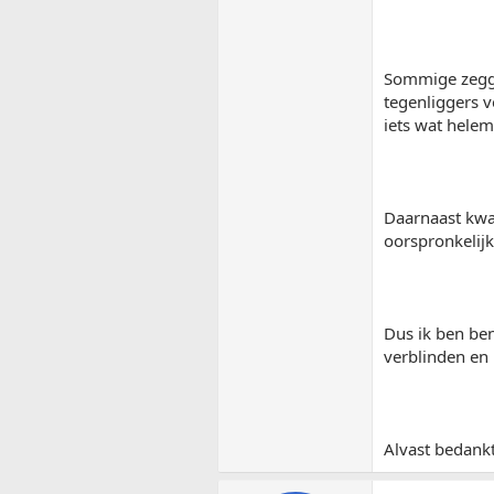
Sommige zeggen
tegenliggers v
iets wat helem
Daarnaast kwam
oorspronkelij
Dus ik ben ben
verblinden en 
Alvast bedankt