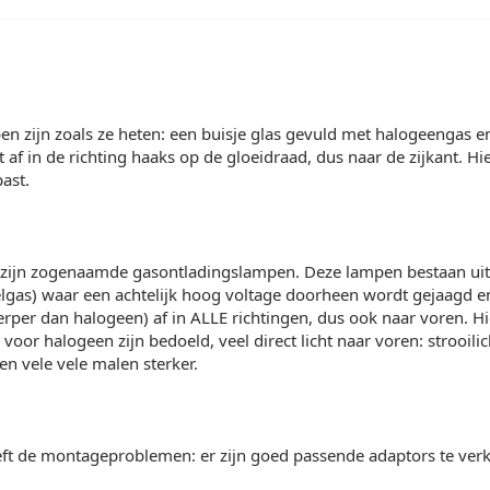
 zijn zoals ze heten: een buisje glas gevuld met halogeengas e
t af in de richting haaks op de gloeidraad, dus naar de zijkant. Hi
ast.
ijn zogenaamde gasontladingslampen. Deze lampen bestaan uit e
lgas) waar een achtelijk hoog voltage doorheen wordt gejaagd en
erper dan halogeen) af in ALLE richtingen, dus ook naar voren. Hie
e voor halogeen zijn bedoeld, veel direct licht naar voren: strooilic
 en vele vele malen sterker.
ft de montageproblemen: er zijn goed passende adaptors te verkr