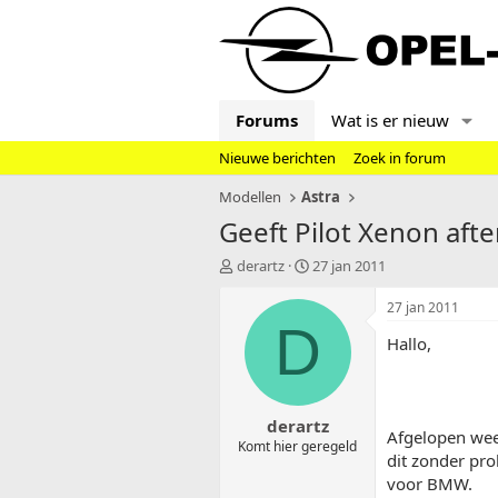
Forums
Wat is er nieuw
Nieuwe berichten
Zoek in forum
Modellen
Astra
Geeft Pilot Xenon afte
T
S
derartz
27 jan 2011
o
t
p
a
27 jan 2011
i
r
D
Hallo,
c
t
s
d
t
a
a
t
derartz
r
u
Afgelopen week
t
m
Komt hier geregeld
dit zonder pr
e
voor BMW.
r