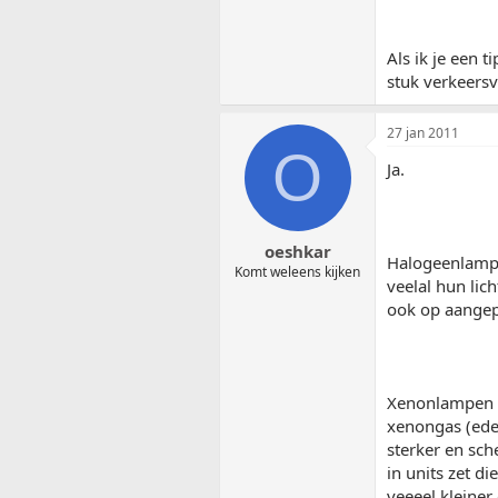
Als ik je een 
stuk verkeersv
27 jan 2011
O
Ja.
oeshkar
Halogeenlampen
Komt weleens kijken
veelal hun lich
ook op aangep
Xenonlampen z
xenongas (ede
sterker en sch
in units zet di
veeeel kleiner