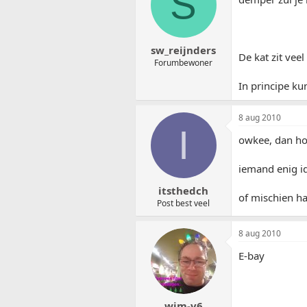
S
sw_reijnders
De kat zit vee
Forumbewoner
In principe ku
8 aug 2010
I
owkee, dan ho
iemand enig i
itsthedch
of mischien ha
Post best veel
8 aug 2010
E-bay
wim-v6