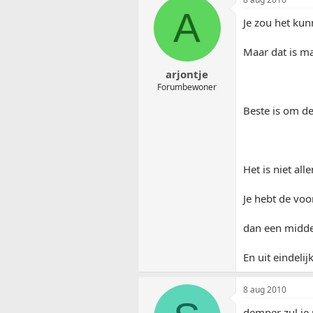
A
Je zou het kun
Maar dat is m
arjontje
Forumbewoner
Beste is om de
Het is niet all
Je hebt de voo
dan een midd
En uit eindeli
8 aug 2010
demper zul je