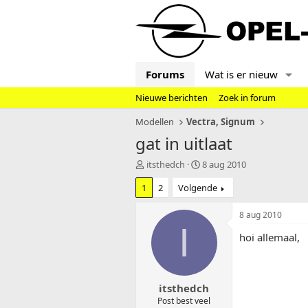
Forums
Wat is er nieuw
Nieuwe berichten
Zoek in forum
Modellen
Vectra, Signum
gat in uitlaat
T
S
itsthedch
8 aug 2010
o
t
1
2
Volgende
p
a
i
r
c
t
8 aug 2010
s
d
I
hoi allemaal,
t
a
a
t
r
u
t
m
itsthedch
e
r
Post best veel