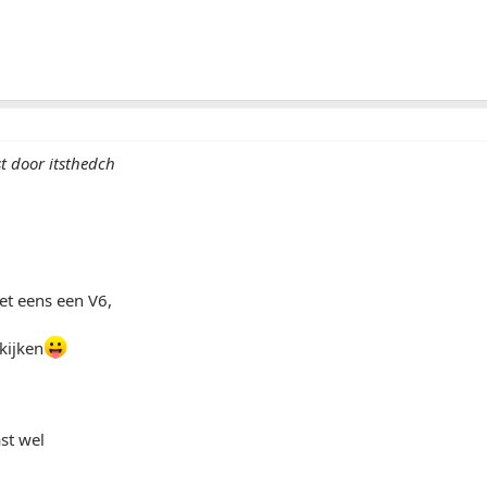
t door itsthedch
et eens een V6,
kijken
st wel