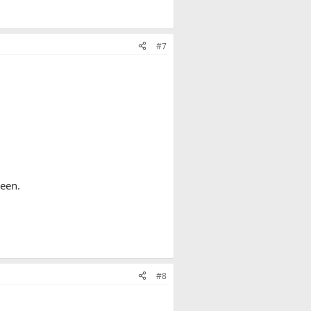
#7
een.
#8