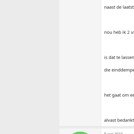
naast de laats
nou heb ik 2 
is dat te lasse
die einddemper
het gaat om e
alvast bedankt
8 aug 2010