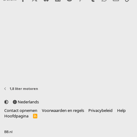
1,8 liter motoren
Nederlands
Contact opnemen
Voorwaarden en regels
Privacybeleid
Help
Hoofdpagina
R
S
S
®
Community platform by XenForo
© 2010-2025 XenForo Ltd.
vertaald door
BB.nl