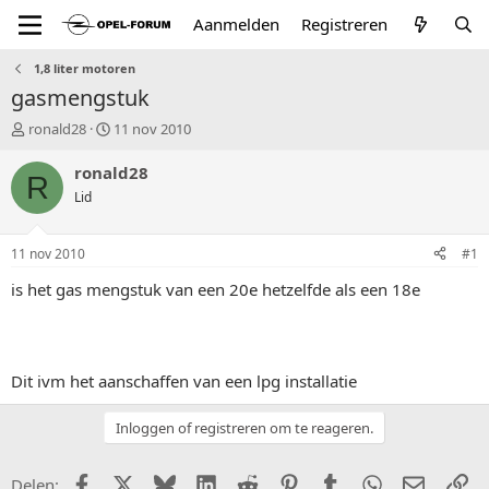
Aanmelden
Registreren
1,8 liter motoren
gasmengstuk
T
S
ronald28
11 nov 2010
o
t
p
a
ronald28
R
i
r
Lid
c
t
s
d
t
a
11 nov 2010
#1
a
t
r
u
is het gas mengstuk van een 20e hetzelfde als een 18e
t
m
e
r
Dit ivm het aanschaffen van een lpg installatie
Inloggen of registreren om te reageren.
Facebook
X (Twitter)
Bluesky
LinkedIn
Reddit
Pinterest
Tumblr
WhatsApp
E-mail
Li
Delen: