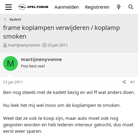
Aanmelden
Registreren
Kadett
frame koplampen verwijderen / koplamp
smoken
T
S
martijnenyvonne
23 jan 2011
o
t
p
a
martijnenyvonne
M
i
r
Post best veel
c
t
s
d
t
a
23 jan 2011
#1
a
t
r
u
Ben nog steeds met de kadett bezig en wil ff wat anders doen.
t
m
e
Nu leek het mij wel mooi om de koplampen te smoken.
r
Weet dat ze ook te koop zijn, maar auto moet ook nog
gespoten worden en heb lederen interieur gekocht, dus moet
eerst weer sparen.