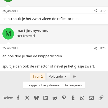
25 jan 2011
#19
en nu spuit je het zwart aleen de reflektor niet
martijnenyvonne
M
Post best veel
25 jan 2011
#20
en hoe doe je dan de knipperlichten.
spuit je dan ook de reflector of nevel je het glasje zwart.
Laatste
1 van 2
Volgende
Inloggen of registreren om te reageren.
Facebook
X (Twitter)
Bluesky
LinkedIn
Reddit
Pinterest
Tumblr
WhatsApp
E-mail
Li
Delen: