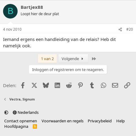
Bartjex88
B
Loopt hier de deur plat
4 nov 2010
#20
Iemand ergens een handleiding van de relais? Heb dit
namelijk ook.
Laatste
1 van 2
Volgende
Inloggen of registreren om te reageren.
Facebook
X (Twitter)
Bluesky
LinkedIn
Reddit
Pinterest
Tumblr
WhatsApp
E-mail
Li
Delen:
Vectra, Signum
Nederlands
Contact opnemen
Voorwaarden en regels
Privacybeleid
Help
Hoofdpagina
R
S
S