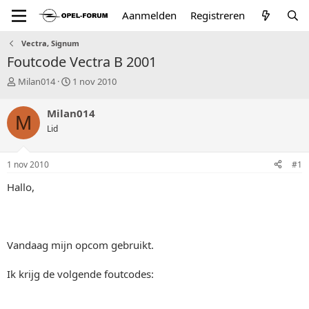
Aanmelden
Registreren
Vectra, Signum
Foutcode Vectra B 2001
T
S
Milan014
1 nov 2010
o
t
p
a
Milan014
M
i
r
Lid
c
t
s
d
t
a
1 nov 2010
#1
a
t
r
u
Hallo,
t
m
e
r
Vandaag mijn opcom gebruikt.
Ik krijg de volgende foutcodes: