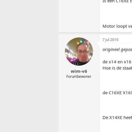
Is een C16XE b
Motor loopt ve
7 jul 2010
origineel gepo
de x14 en x16 
Hoe is de staa
wim-v6
Forumbewoner
de C16XE X16XE
De X14XE heeft