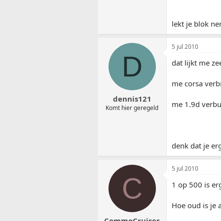
lekt je blok n
5 jul 2010
D
dat lijkt me z
me corsa verbr
dennis121
me 1.9d verbui
Komt hier geregeld
denk dat je er
5 jul 2010
C
1 op 500 is er
Hoe oud is je 
CommoCruiser