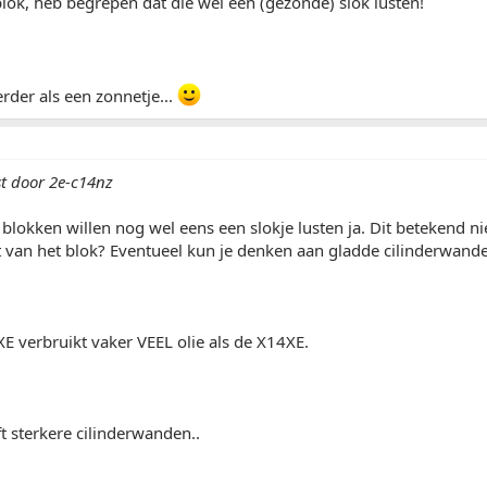
lok, heb begrepen dat die wel een (gezonde) slok lusten!
rder als een zonnetje...
st door 2e-c14nz
blokken willen nog wel eens een slokje lusten ja. Dit betekend ni
t van het blok? Eventueel kun je denken aan gladde cilinderwand
 verbruikt vaker VEEL olie als de X14XE.
 sterkere cilinderwanden..