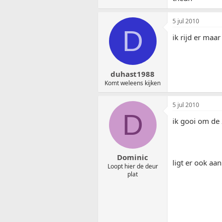
5 jul 2010
D
ik rijd er maa
duhast1988
Komt weleens kijken
5 jul 2010
D
ik gooi om de 
Dominic
ligt er ook aan
Loopt hier de deur
plat