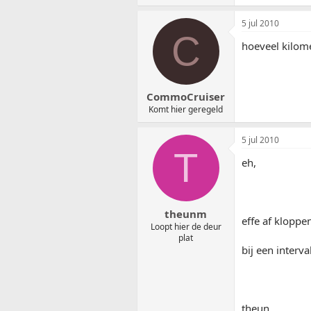
5 jul 2010
C
hoeveel kilome
CommoCruiser
Komt hier geregeld
5 jul 2010
T
eh,
theunm
effe af kloppen
Loopt hier de deur
plat
bij een interv
theun