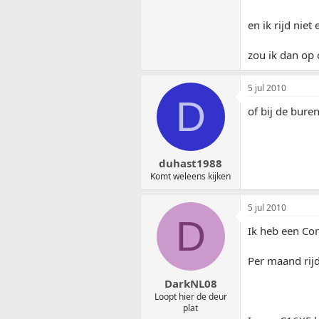
en ik rijd nie
zou ik dan op 
5 jul 2010
D
of bij de bure
duhast1988
Komt weleens kijken
5 jul 2010
D
Ik heb een Cor
Per maand rijd
DarkNL08
Loopt hier de deur
plat