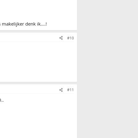
makelijker denk ik....!
#10
#11
..