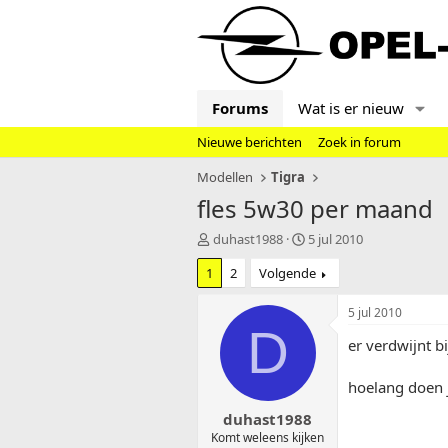
Forums
Wat is er nieuw
Nieuwe berichten
Zoek in forum
Modellen
Tigra
fles 5w30 per maand
T
S
duhast1988
5 jul 2010
o
t
1
2
Volgende
p
a
i
r
c
t
5 jul 2010
s
d
D
er verdwijnt bi
t
a
a
t
r
u
hoelang doen j
t
m
duhast1988
e
r
Komt weleens kijken