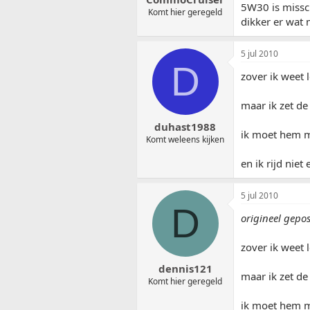
5W30 is missch
Komt hier geregeld
dikker er wat
5 jul 2010
D
zover ik weet l
maar ik zet de
duhast1988
ik moet hem m
Komt weleens kijken
en ik rijd nie
5 jul 2010
D
origineel gepo
zover ik weet l
dennis121
maar ik zet de
Komt hier geregeld
ik moet hem m