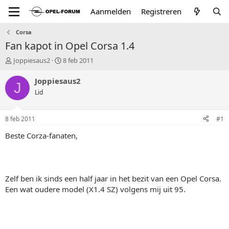
Aanmelden
Registreren
Corsa
Fan kapot in Opel Corsa 1.4
T
S
Joppiesaus2
8 feb 2011
o
t
p
a
Joppiesaus2
J
i
r
Lid
c
t
s
d
t
a
8 feb 2011
#1
a
t
r
u
Beste Corza-fanaten,
t
m
e
r
Zelf ben ik sinds een half jaar in het bezit van een Opel Corsa.
Een wat oudere model (X1.4 SZ) volgens mij uit 95.