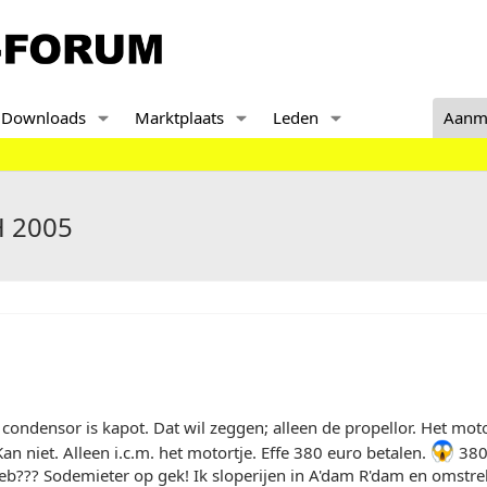
Downloads
Marktplaats
Leden
Aanm
H 2005
condensor is kapot. Dat wil zeggen; alleen de propellor. Het moto
Kan niet. Alleen i.c.m. het motortje. Effe 380 euro betalen.
380 
eb??? Sodemieter op gek! Ik sloperijen in A'dam R'dam en omstre