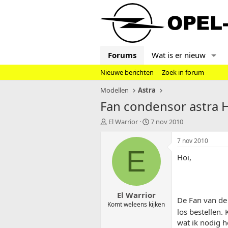
Forums
Wat is er nieuw
Nieuwe berichten
Zoek in forum
Modellen
Astra
Fan condensor astra 
T
S
El Warrior
7 nov 2010
o
t
p
a
7 nov 2010
i
r
E
Hoi,
c
t
s
d
t
a
a
t
El Warrior
r
u
De Fan van de 
t
m
Komt weleens kijken
los bestellen. 
e
r
wat ik nodig h