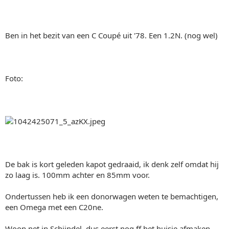
Ben in het bezit van een C Coupé uit '78. Een 1.2N. (nog wel)
Foto:
De bak is kort geleden kapot gedraaid, ik denk zelf omdat hij
zo laag is. 100mm achter en 85mm voor.
Ondertussen heb ik een donorwagen weten te bemachtigen,
een Omega met een C20ne.
Woon net in Schijndel, dus eerst nog ff het huisje afmaken,