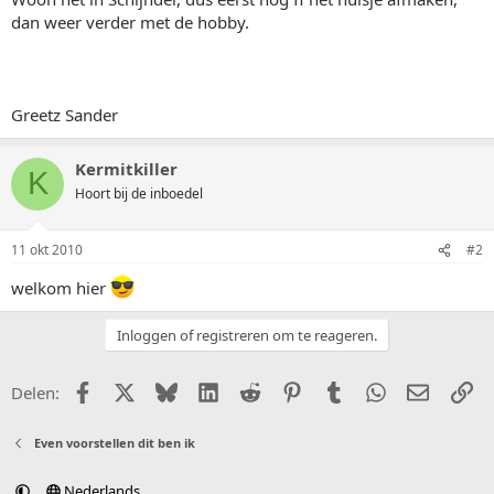
dan weer verder met de hobby.
Greetz Sander
Kermitkiller
K
Hoort bij de inboedel
11 okt 2010
#2
welkom hier
Inloggen of registreren om te reageren.
Facebook
X (Twitter)
Bluesky
LinkedIn
Reddit
Pinterest
Tumblr
WhatsApp
E-mail
Li
Delen:
Even voorstellen dit ben ik
Nederlands