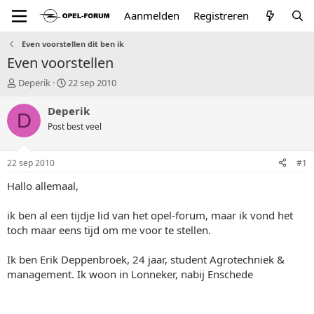
Aanmelden
Registreren
Even voorstellen dit ben ik
Even voorstellen
T
S
Deperik
22 sep 2010
o
t
p
a
Deperik
D
i
r
Post best veel
c
t
s
d
t
a
22 sep 2010
#1
a
t
r
u
Hallo allemaal,
t
m
e
ik ben al een tijdje lid van het opel-forum, maar ik vond het
r
toch maar eens tijd om me voor te stellen.
Ik ben Erik Deppenbroek, 24 jaar, student Agrotechniek &
management. Ik woon in Lonneker, nabij Enschede