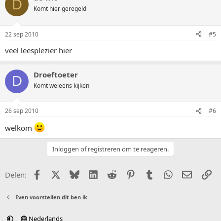
D
Komt hier geregeld
22 sep 2010
#5
veel leesplezier hier
Droeftoeter
D
Komt weleens kijken
26 sep 2010
#6
welkom
Inloggen of registreren om te reageren.
Facebook
X (Twitter)
Bluesky
LinkedIn
Reddit
Pinterest
Tumblr
WhatsApp
E-mail
Li
Delen:
Even voorstellen dit ben ik
Nederlands