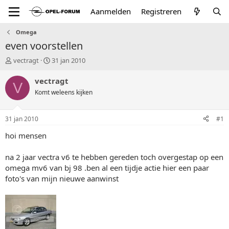
Aanmelden
Registreren
Omega
even voorstellen
T
S
vectragt
31 jan 2010
o
t
p
a
vectragt
V
i
r
Komt weleens kijken
c
t
s
d
t
a
31 jan 2010
#1
a
t
r
u
hoi mensen
t
m
e
na 2 jaar vectra v6 te hebben gereden toch overgestap op een
r
omega mv6 van bj 98 .ben al een tijdje actie hier een paar
foto's van mijn nieuwe aanwinst