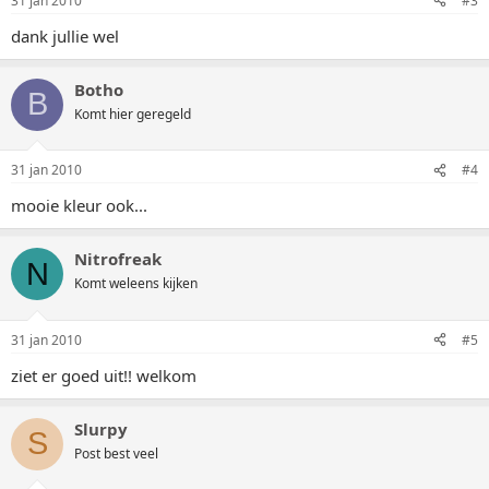
31 jan 2010
#3
dank jullie wel
Botho
B
Komt hier geregeld
31 jan 2010
#4
mooie kleur ook...
Nitrofreak
N
Komt weleens kijken
31 jan 2010
#5
ziet er goed uit!! welkom
Slurpy
S
Post best veel