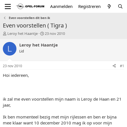
Aanmelden
Registreren
Even voorstellen dit ben ik
Even voorstellen ( Tigra )
T
S
Leroy het Haantje
23 nov 2010
o
t
p
a
Leroy het Haantje
L
i
r
Lid
c
t
s
d
t
a
23 nov 2010
#1
a
t
r
u
Hoi iedereen,
t
m
e
r
ik zal me even voorstellen mijn naam is Leroy de Haan en 21
jaar,
Ik ben momenteel bezig met mijn rijlessen en ben er bijna
mee klaar want 10 december 2010 mag ik op voor mijn