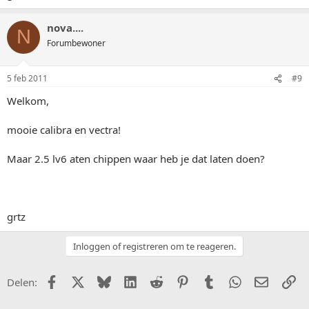
nova....
N
Forumbewoner
5 feb 2011
#9
Welkom,
mooie calibra en vectra!
Maar 2.5 lv6 aten chippen waar heb je dat laten doen?
grtz
Inloggen of registreren om te reageren.
Facebook
X (Twitter)
Bluesky
LinkedIn
Reddit
Pinterest
Tumblr
WhatsApp
E-mail
Li
Delen: