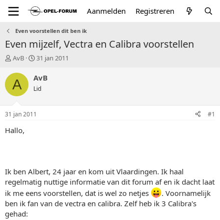
Aanmelden
Registreren
Even voorstellen dit ben ik
Even mijzelf, Vectra en Calibra voorstellen
T
S
AvB
31 jan 2011
o
t
p
a
AvB
A
i
r
Lid
c
t
s
d
t
a
31 jan 2011
#1
a
t
r
u
Hallo,
t
m
e
r
Ik ben Albert, 24 jaar en kom uit Vlaardingen. Ik haal
regelmatig nuttige informatie van dit forum af en ik dacht laat
ik me eens voorstellen, dat is wel zo netjes
. Voornamelijk
ben ik fan van de vectra en calibra. Zelf heb ik 3 Calibra's
gehad: