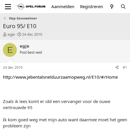
Aanmelden
Registreren
Slap Geouwehoer
Euro 95/ E10
T
S
egje
24 dec 2010
o
t
p
a
egje
E
i
r
Post best veel
c
t
s
d
t
a
24 dec 2010
#1
a
t
r
u
http://www.jebentalsnelduurzaamopweg.nl/E10/#/Home
t
m
e
r
Zoals ik lees komt er idd een vervanger voor de ouwe
vertrouwde 95
Ik kom goed weg met mijn auto want daarmee moet het geen
probleem zijn