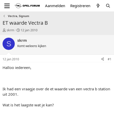
Aanmelden
Registreren
Vectra, Signum
ET waarde Vectra B
T
S
skrm
12 jan 2010
o
t
p
a
skrm
S
i
r
Komt weleens kijken
c
t
s
d
t
a
12 jan 2010
#1
a
t
r
u
Halloo iedereen,
t
m
e
r
Ik had een vraagje over de et waarde van een vectra b station
uit 2001.
Wat is het laagste wat je kan?