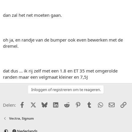
dan zal het net moeten gaan.
oh ja, en randje van de bumper ook even bewerken met de
dremel.
dat dus ... ik rij zelf met een 1.8 en ET 35 met omgerolde
randen maar een velgmaat kleiner en 7,5J
Inloggen of registreren om te reageren.
Facebook
X (Twitter)
Bluesky
LinkedIn
Reddit
Pinterest
Tumblr
WhatsApp
E-mail
Li
Delen:
Vectra, Signum
Nederlands