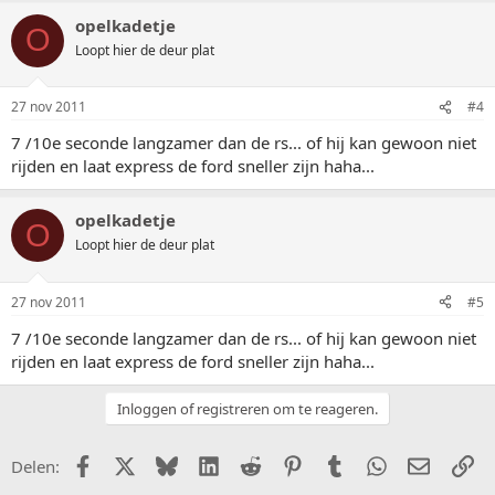
opelkadetje
O
Loopt hier de deur plat
27 nov 2011
#4
7 /10e seconde langzamer dan de rs... of hij kan gewoon niet
rijden en laat express de ford sneller zijn haha...
opelkadetje
O
Loopt hier de deur plat
27 nov 2011
#5
7 /10e seconde langzamer dan de rs... of hij kan gewoon niet
rijden en laat express de ford sneller zijn haha...
Inloggen of registreren om te reageren.
Facebook
X (Twitter)
Bluesky
LinkedIn
Reddit
Pinterest
Tumblr
WhatsApp
E-mail
Li
Delen: