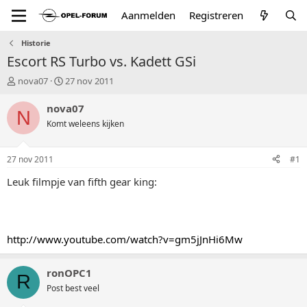
Aanmelden
Registreren
Historie
Escort RS Turbo vs. Kadett GSi
T
S
nova07
27 nov 2011
o
t
p
a
nova07
N
i
r
Komt weleens kijken
c
t
s
d
t
a
27 nov 2011
#1
a
t
r
u
Leuk filmpje van fifth gear king:
t
m
e
r
http://www.youtube.com/watch?v=gm5jJnHi6Mw
ronOPC1
R
Post best veel