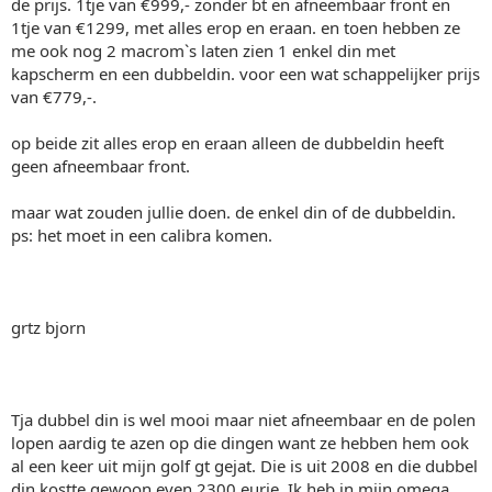
de prijs. 1tje van €999,- zonder bt en afneembaar front en
1tje van €1299, met alles erop en eraan. en toen hebben ze
me ook nog 2 macrom`s laten zien 1 enkel din met
kapscherm en een dubbeldin. voor een wat schappelijker prijs
van €779,-.
op beide zit alles erop en eraan alleen de dubbeldin heeft
geen afneembaar front.
maar wat zouden jullie doen. de enkel din of de dubbeldin.
ps: het moet in een calibra komen.
grtz bjorn
Tja dubbel din is wel mooi maar niet afneembaar en de polen
lopen aardig te azen op die dingen want ze hebben hem ook
al een keer uit mijn golf gt gejat. Die is uit 2008 en die dubbel
din kostte gewoon even 2300 eurie. Ik heb in mijn omega