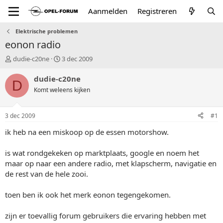
Aanmelden
Registreren
Elektrische problemen
eonon radio
T
S
dudie-c20ne
3 dec 2009
o
t
p
a
dudie-c20ne
D
i
r
Komt weleens kijken
c
t
s
d
t
a
3 dec 2009
#1
a
t
r
u
ik heb na een miskoop op de essen motorshow.
t
m
e
is wat rondgekeken op marktplaats, google en noem het
r
maar op naar een andere radio, met klapscherm, navigatie en
de rest van de hele zooi.
toen ben ik ook het merk eonon tegengekomen.
zijn er toevallig forum gebruikers die ervaring hebben met