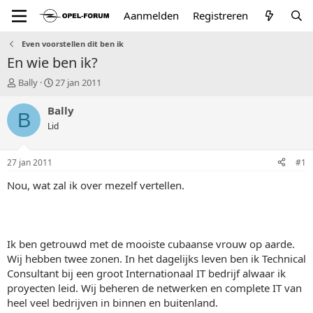
Aanmelden
Registreren
Even voorstellen dit ben ik
En wie ben ik?
T
S
Bally
27 jan 2011
o
t
p
a
Bally
B
i
r
Lid
c
t
s
d
t
a
27 jan 2011
#1
a
t
r
u
Nou, wat zal ik over mezelf vertellen.
t
m
e
r
Ik ben getrouwd met de mooiste cubaanse vrouw op aarde.
Wij hebben twee zonen. In het dagelijks leven ben ik Technical
Consultant bij een groot Internationaal IT bedrijf alwaar ik
proyecten leid. Wij beheren de netwerken en complete IT van
heel veel bedrijven in binnen en buitenland.