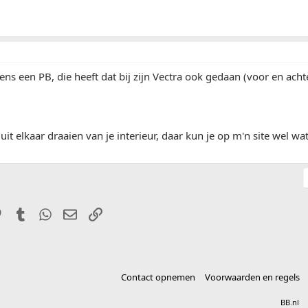
ens een PB, die heeft dat bij zijn Vectra ook gedaan (voor en acht
 uit elkaar draaien van je interieur, daar kun je op m'n site wel w
it
Pinterest
Tumblr
WhatsApp
E-mail
Link
Contact opnemen
Voorwaarden en regels
®
Community platform by XenForo
© 2010-2025 XenForo Ltd.
vertaald door
BB.nl