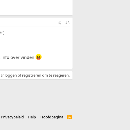
#3
er)
at info over vinden
Inloggen of registreren om te reageren.
Privacybeleid
Help
Hoofdpagina
R
S
S