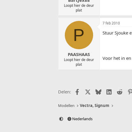
Loopt hier de deur
plat
7 feb 2010
P
Stuur Sjouke e
PAASHAAS
Voor het in en
Loopt hier de deur
plat
Facebook
X (Twitter)
Bluesky
LinkedIn
Redd
Delen:
Modellen
Vectra, Signum
Nederlands