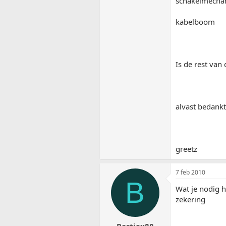
schakelmecha
kabelboom
Is de rest van
alvast bedankt
greetz
7 feb 2010
B
Wat je nodig h
zekering
Bartjex88