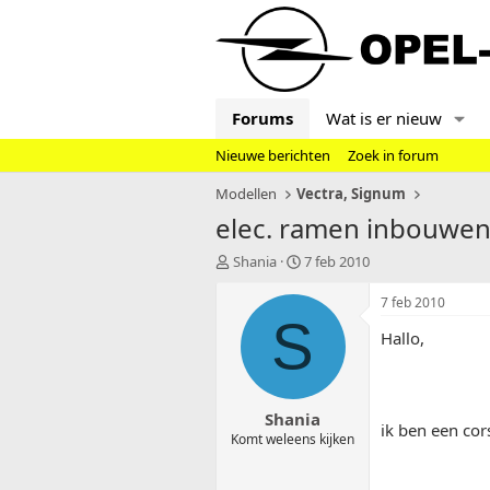
Forums
Wat is er nieuw
Nieuwe berichten
Zoek in forum
Modellen
Vectra, Signum
elec. ramen inbouwen 
T
S
Shania
7 feb 2010
o
t
p
a
7 feb 2010
i
r
S
Hallo,
c
t
s
d
t
a
a
t
Shania
r
u
ik ben een cor
t
m
Komt weleens kijken
e
r