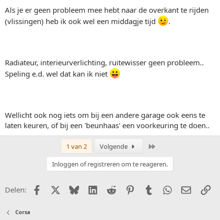
Als je er geen probleem mee hebt naar de overkant te rijden
(vlissingen) heb ik ook wel een middagje tijd
.
Radiateur, interieurverlichting, ruitewisser geen probleem..
Speling e.d. wel dat kan ik niet
Wellicht ook nog iets om bij een andere garage ook eens te
laten keuren, of bij een 'beunhaas' een voorkeuring te doen..
Laatste
1 van 2
Volgende
Inloggen of registreren om te reageren.
Facebook
X (Twitter)
Bluesky
LinkedIn
Reddit
Pinterest
Tumblr
WhatsApp
E-mail
Li
Delen:
Corsa