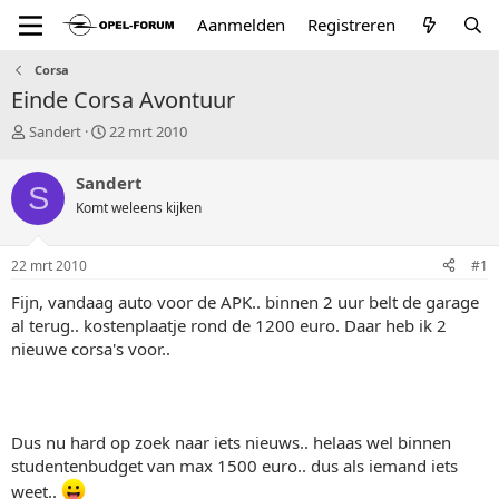
Aanmelden
Registreren
Corsa
Einde Corsa Avontuur
T
S
Sandert
22 mrt 2010
o
t
p
a
Sandert
S
i
r
Komt weleens kijken
c
t
s
d
t
a
22 mrt 2010
#1
a
t
r
u
Fijn, vandaag auto voor de APK.. binnen 2 uur belt de garage
t
m
al terug.. kostenplaatje rond de 1200 euro. Daar heb ik 2
e
nieuwe corsa's voor..
r
Dus nu hard op zoek naar iets nieuws.. helaas wel binnen
studentenbudget van max 1500 euro.. dus als iemand iets
weet..