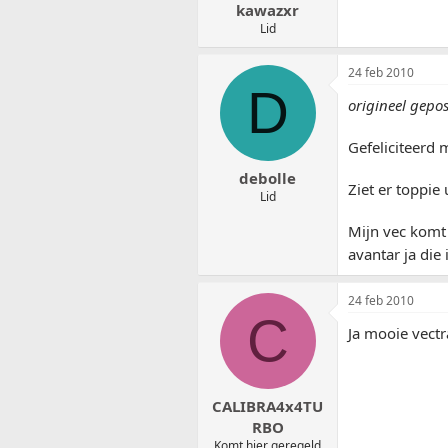
kawazxr
Lid
24 feb 2010
D
origineel gepos
Gefeliciteerd m
debolle
Ziet er toppie u
Lid
Mijn vec komt 
avantar ja di
24 feb 2010
C
Ja mooie vectr
CALIBRA4x4TU
RBO
Komt hier geregeld