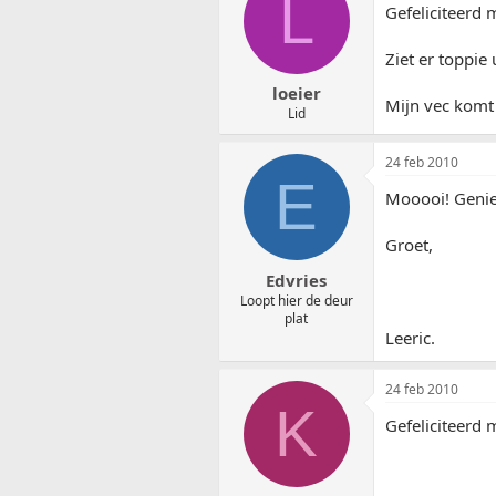
L
Gefeliciteerd m
Ziet er toppie u
loeier
Mijn vec komt
Lid
24 feb 2010
E
Mooooi! Genie
Groet,
Edvries
Loopt hier de deur
plat
Leeric.
24 feb 2010
K
Gefeliciteerd