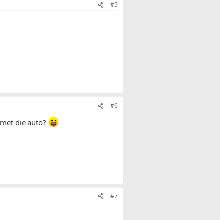
#5
#6
 met die auto?
#7