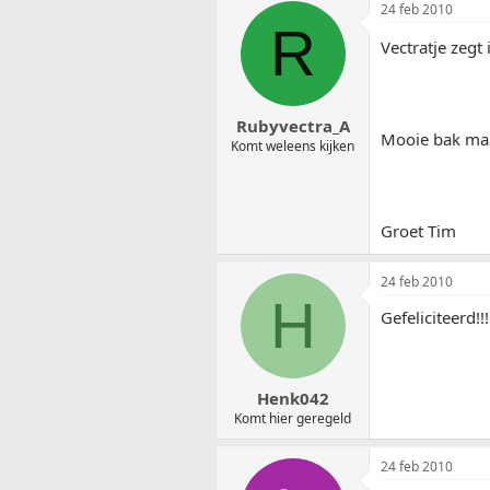
24 feb 2010
R
Vectratje zegt i
Rubyvectra_A
Mooie bak man
Komt weleens kijken
Groet Tim
24 feb 2010
H
Gefeliciteerd!
Henk042
Komt hier geregeld
24 feb 2010