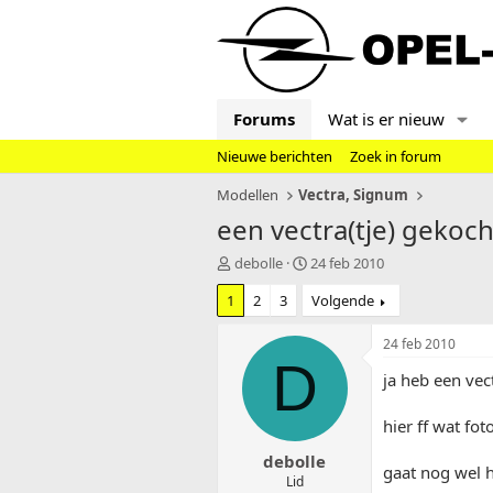
Forums
Wat is er nieuw
Nieuwe berichten
Zoek in forum
Modellen
Vectra, Signum
een vectra(tje) gekoch
T
S
debolle
24 feb 2010
o
t
1
2
3
Volgende
p
a
i
r
c
t
24 feb 2010
s
d
D
ja heb een ve
t
a
a
t
r
u
hier ff wat fot
t
m
debolle
e
gaat nog wel 
r
Lid