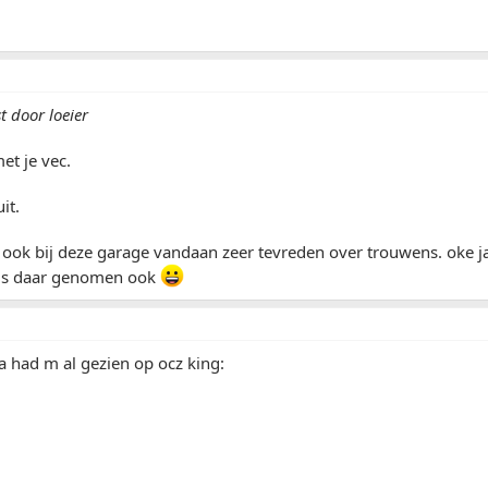
t door loeier
et je vec.
it.
ook bij deze garage vandaan zeer tevreden over trouwens. oke ja 
e is daar genomen ook
a had m al gezien op ocz king: