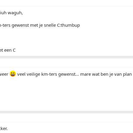
iuh waguh,
m-ters gewenst met je snelle C:thumbup
et een C
 weer
veel veilige km-ters gewenst... mare wat ben je van plan
ker.