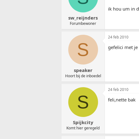
ik hou um in 
sw_reijnders
Forumbewoner
24 feb 2010
S
gefelici met je
speaker
Hoort bij de inboedel
24 feb 2010
S
feli,nette bak
Spijkcity
Komt hier geregeld