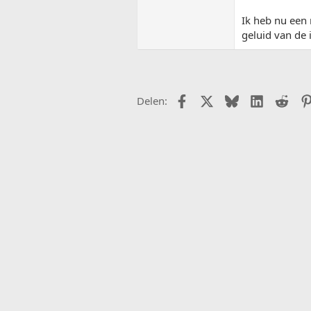
Ik heb nu een
geluid van de 
Facebook
X (Twitter)
Bluesky
LinkedIn
Redd
Delen: