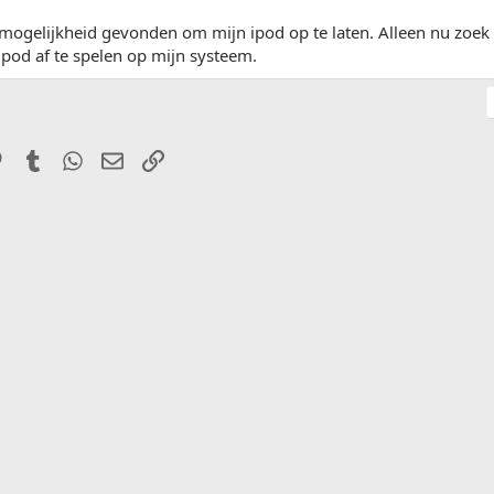
 mogelijkheid gevonden om mijn ipod op te laten. Alleen nu zoek
ipod af te spelen op mijn systeem.
it
Pinterest
Tumblr
WhatsApp
E-mail
Link