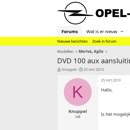
Forums
Wat is er nieuw
Nieuwe berichten
Zoek in forum
Modellen
Meriva, Agila
DVD 100 aux aansluit
T
S
Knuppel
25 mrt 2010
o
t
p
a
25 mrt 2010
i
r
K
Hallo,
c
t
s
d
t
a
a
t
Knuppel
r
u
Is het mogeli
t
m
Lid
e
r