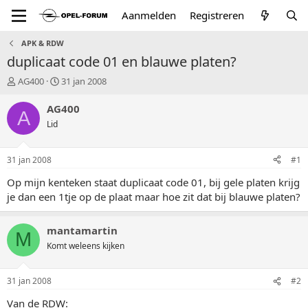
Aanmelden
Registreren
APK & RDW
duplicaat code 01 en blauwe platen?
T
S
AG400
31 jan 2008
o
t
p
a
AG400
A
i
r
Lid
c
t
s
d
t
a
31 jan 2008
#1
a
t
r
u
Op mijn kenteken staat duplicaat code 01, bij gele platen krijg
t
m
je dan een 1tje op de plaat maar hoe zit dat bij blauwe platen?
e
r
mantamartin
M
Komt weleens kijken
31 jan 2008
#2
Van de RDW: