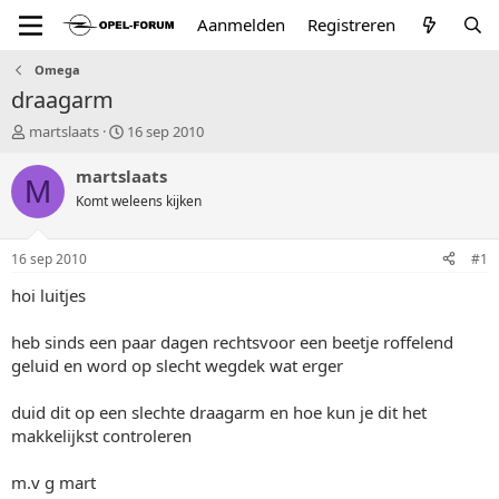
Aanmelden
Registreren
Omega
draagarm
T
S
martslaats
16 sep 2010
o
t
p
a
martslaats
M
i
r
Komt weleens kijken
c
t
s
d
t
a
16 sep 2010
#1
a
t
r
u
hoi luitjes
t
m
e
heb sinds een paar dagen rechtsvoor een beetje roffelend
r
geluid en word op slecht wegdek wat erger
duid dit op een slechte draagarm en hoe kun je dit het
makkelijkst controleren
m.v g mart