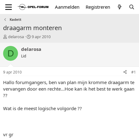
Aanmelden
Registreren
Kadett
draagarm monteren
T
S
delarosa
9 apr 2010
o
t
p
a
delarosa
D
i
r
Lid
c
t
s
d
t
a
9 apr 2010
#1
a
t
r
u
Hallo forumgangers, ben van plan mijn kromme draagarm te
t
m
vervangen door een rechte...Hoe kan ik het best te werk gaan
e
??
r
Wat is de meest logische volgorde ??
vr gr