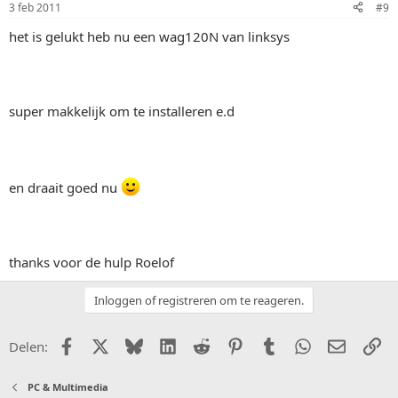
3 feb 2011
#9
het is gelukt heb nu een wag120N van linksys
super makkelijk om te installeren e.d
en draait goed nu
thanks voor de hulp Roelof
Inloggen of registreren om te reageren.
Facebook
X (Twitter)
Bluesky
LinkedIn
Reddit
Pinterest
Tumblr
WhatsApp
E-mail
Li
Delen:
PC & Multimedia