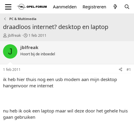
Aanmelden
Registreren
PC & Multimedia
draadloos internet? desktop en laptop
T
S
jblfreak
1 feb 2011
o
t
p
a
jblfreak
J
i
r
Hoort bij de inboedel
c
t
s
d
t
a
1 feb 2011
#1
a
t
r
u
ik heb hier thuis nog een usb modem aan mijn desktop
t
m
hangenvoor me internet
e
r
nu heb ik ook een laptop maar wil deze door het gehele huis
gaan gebruiken