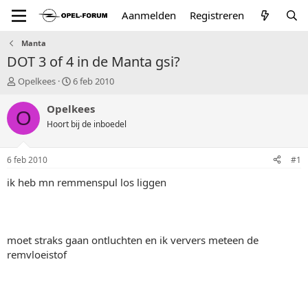
Aanmelden
Registreren
Manta
DOT 3 of 4 in de Manta gsi?
T
S
Opelkees
6 feb 2010
o
t
p
a
Opelkees
O
i
r
Hoort bij de inboedel
c
t
s
d
t
a
6 feb 2010
#1
a
t
r
u
ik heb mn remmenspul los liggen
t
m
e
r
moet straks gaan ontluchten en ik ververs meteen de
remvloeistof