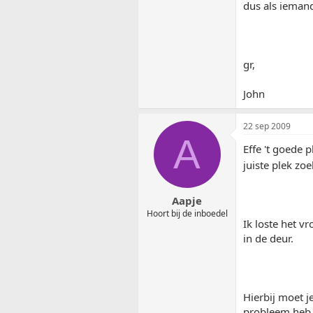
dus als iemand
gr,
John
22 sep 2009
A
Effe 't goede 
juiste plek zo
Aapje
Hoort bij de inboedel
Ik loste het v
in de deur.
Hierbij moet j
probleem heb i