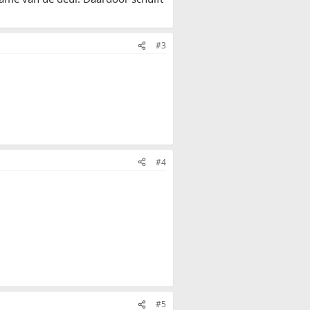
#3
#4
#5