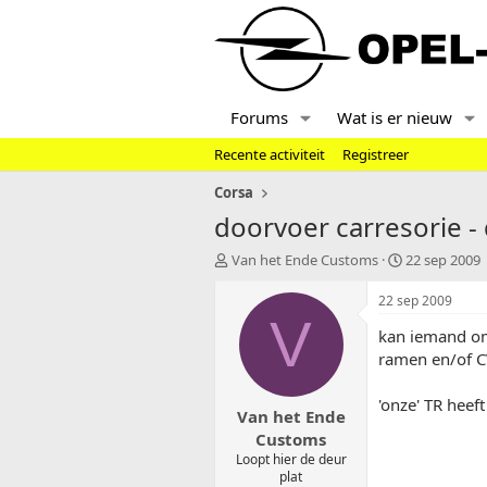
Forums
Wat is er nieuw
Recente activiteit
Registreer
Corsa
doorvoer carresorie -
T
S
Van het Ende Customs
22 sep 2009
o
t
p
a
22 sep 2009
i
r
V
kan iemand oms
c
t
s
d
ramen en/of CV
t
a
a
t
'onze' TR heeft
Van het Ende
r
u
t
m
Customs
e
Loopt hier de deur
r
plat