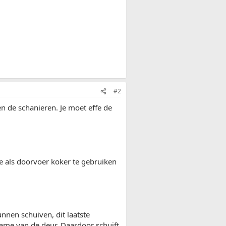
#2
en de schanieren. Je moet effe de
ze als doorvoer koker te gebruiken
unnen schuiven, dit laatste
frame van de deur. Daardoor schuift