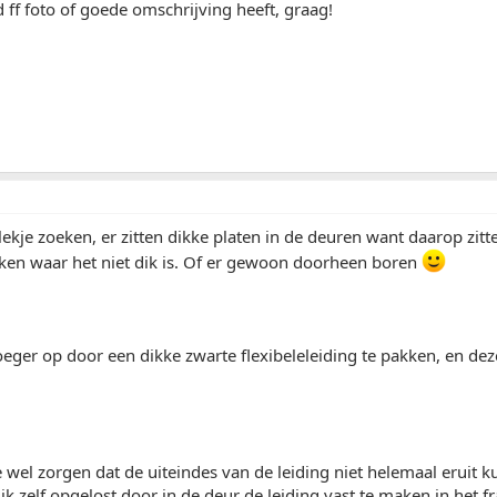
 ff foto of goede omschrijving heeft, graag!
plekje zoeken, er zitten dikke platen in de deuren want daarop zitt
eken waar het niet dik is. Of er gewoon doorheen boren
roeger op door een dikke zwarte flexibeleleiding te pakken, en de
e wel zorgen dat de uiteindes van de leiding niet helemaal eruit k
k zelf opgelost door in de deur de leiding vast te maken in het 