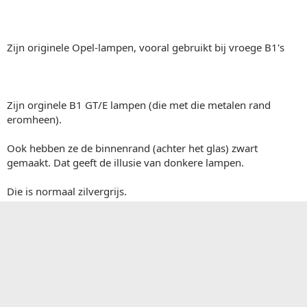
Zijn originele Opel-lampen, vooral gebruikt bij vroege B1's
Zijn orginele B1 GT/E lampen (die met die metalen rand
eromheen).
Ook hebben ze de binnenrand (achter het glas) zwart
gemaakt. Dat geeft de illusie van donkere lampen.
Die is normaal zilvergrijs.
Inloggen of registreren om te reageren.
Facebook
X (Twitter)
Bluesky
LinkedIn
Reddit
Pinterest
Tumblr
WhatsApp
E-mail
Li
Delen:
Manta