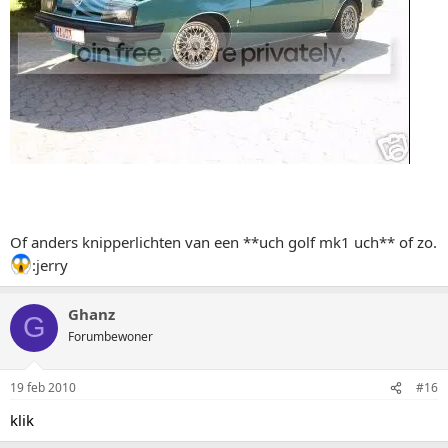
Of anders knipperlichten van een **uch golf mk1 uch** of zo.
:jerry
Ghanz
G
Forumbewoner
19 feb 2010
#16
klik