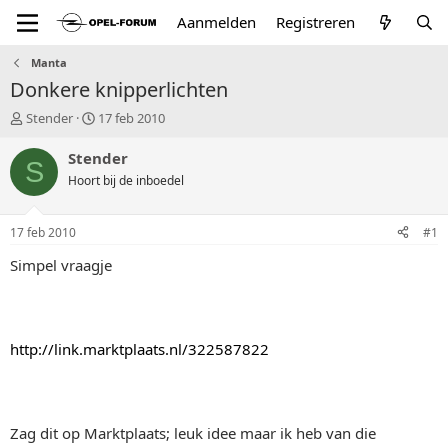
Aanmelden
Registreren
Manta
Donkere knipperlichten
T
S
Stender
17 feb 2010
o
t
p
a
Stender
S
i
r
Hoort bij de inboedel
c
t
s
d
t
a
17 feb 2010
#1
a
t
r
u
Simpel vraagje
t
m
e
r
http://link.marktplaats.nl/322587822
Zag dit op Marktplaats; leuk idee maar ik heb van die