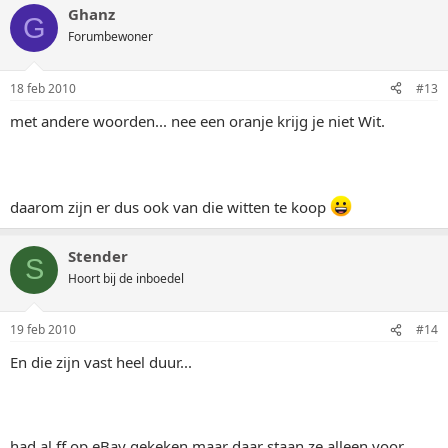
Ghanz
G
Forumbewoner
18 feb 2010
#13
met andere woorden... nee een oranje krijg je niet Wit.
daarom zijn er dus ook van die witten te koop
Stender
S
Hoort bij de inboedel
19 feb 2010
#14
En die zijn vast heel duur...
had al ff op eBay gekeken maar daar staan ze alleen voor