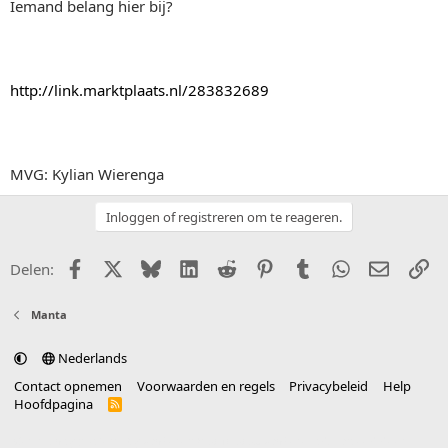
Iemand belang hier bij?
http://link.marktplaats.nl/283832689
MVG: Kylian Wierenga
Inloggen of registreren om te reageren.
Facebook
X (Twitter)
Bluesky
LinkedIn
Reddit
Pinterest
Tumblr
WhatsApp
E-mail
Li
Delen:
Manta
Nederlands
Contact opnemen
Voorwaarden en regels
Privacybeleid
Help
Hoofdpagina
R
S
S
®
Community platform by XenForo
© 2010-2025 XenForo Ltd.
vertaald door