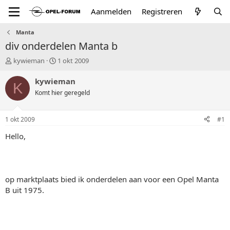
Aanmelden
Registreren
Manta
div onderdelen Manta b
T
S
kywieman
1 okt 2009
o
t
p
a
kywieman
K
i
r
Komt hier geregeld
c
t
s
d
t
a
1 okt 2009
#1
a
t
r
u
Hello,
t
m
e
r
op marktplaats bied ik onderdelen aan voor een Opel Manta
B uit 1975.