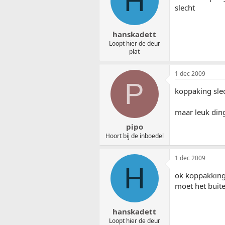
H
slecht
hanskadett
Loopt hier de deur
plat
1 dec 2009
P
koppaking slec
maar leuk ding
pipo
Hoort bij de inboedel
1 dec 2009
H
ok koppakkin
moet het buite
hanskadett
Loopt hier de deur