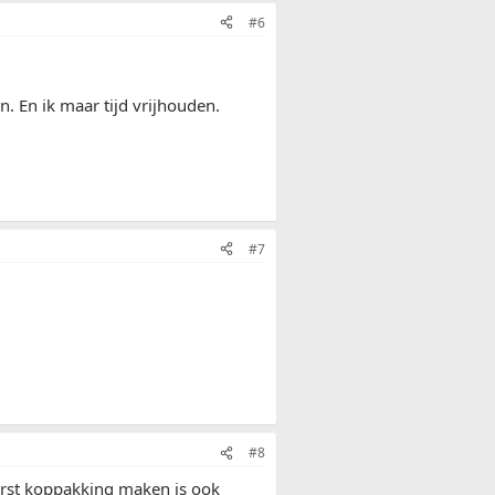
#6
n. En ik maar tijd vrijhouden.
#7
#8
 eerst koppakking maken is ook