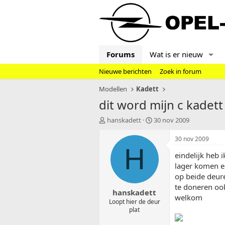
Forums
Wat is er nieuw
Nieuwe berichten
Zoek in forum
Modellen
Kadett
dit word mijn c kadett 
T
S
hanskadett
30 nov 2009
o
t
p
a
30 nov 2009
i
r
H
eindelijk heb 
c
t
s
d
lager komen e
t
a
op beide deur
a
t
te doneren ook
hanskadett
r
u
welkom
t
m
Loopt hier de deur
plat
e
r