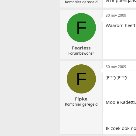
en kippengaas 
Komt hier geregeld
30 nov 2009
F
Waarom heeft 
Fearless
Forumbewoner
30 nov 2009
F
:jerry:jerry
Flpke
Mooie Kadett!, 
Komt hier geregeld
Ik zoek ook no