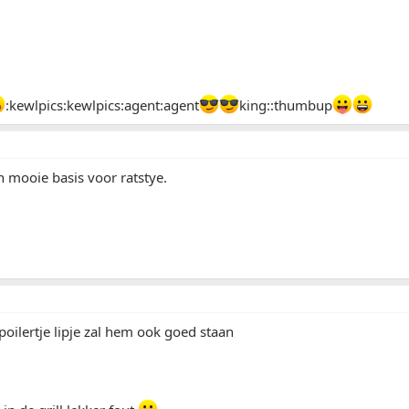
:kewlpics:kewlpics:agent:agent
king::thumbup
n mooie basis voor ratstye.
oilertje lipje zal hem ook goed staan