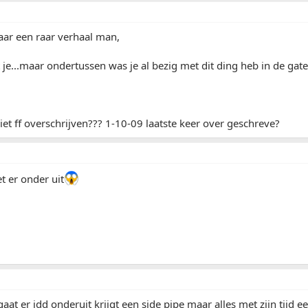
aar een raar verhaal man,
 je...maar ondertussen was je al bezig met dit ding heb in de gate
et ff overschrijven??? 1-10-09 laatste keer over geschreve?
t er onder uit
gaat er idd onderuit krijgt een side pipe maar alles met zijn tijd