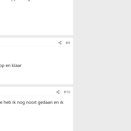
#9
op en klaar
#10
oe heb ik nog nooit gedaan en ik