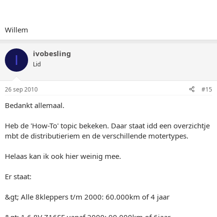
Willem
ivobesling
I
Lid
26 sep 2010
#15
Bedankt allemaal.
Heb de 'How-To' topic bekeken. Daar staat idd een overzichtje
mbt de distributieriem en de verschillende motertypes.
Helaas kan ik ook hier weinig mee.
Er staat:
&gt; Alle 8kleppers t/m 2000: 60.000km of 4 jaar
&gt; 1.6 8V Z16SE vanaf 2000: 90.000km of 6jaar