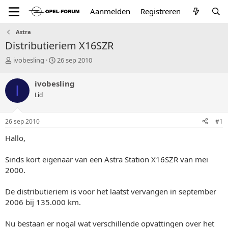
Aanmelden
Registreren
Astra
Distributieriem X16SZR
T
S
ivobesling
26 sep 2010
o
t
p
a
ivobesling
I
i
r
Lid
c
t
s
d
t
a
26 sep 2010
#1
a
t
r
u
Hallo,
t
m
e
Sinds kort eigenaar van een Astra Station X16SZR van mei
r
2000.
De distributieriem is voor het laatst vervangen in september
2006 bij 135.000 km.
Nu bestaan er nogal wat verschillende opvattingen over het