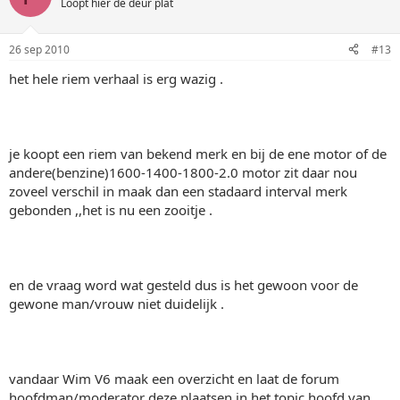
Loopt hier de deur plat
26 sep 2010
#13
het hele riem verhaal is erg wazig .
je koopt een riem van bekend merk en bij de ene motor of de
andere(benzine)1600-1400-1800-2.0 motor zit daar nou
zoveel verschil in maak dan een stadaard interval merk
gebonden ,,het is nu een zooitje .
en de vraag word wat gesteld dus is het gewoon voor de
gewone man/vrouw niet duidelijk .
vandaar Wim V6 maak een overzicht en laat de forum
hoofdman/moderator deze plaatsen in het topic hoofd van