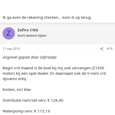
Ik ga even de rekening checken... kom ik op terug.
Zafira CNG
Z
Komt weleens kijken
17 sep 2010
#19
origineel gepost door zafiraatje
Begin v/d maand is de boel bij mij ook vervangen (Z16XE
motor) bij een opel dealer. En daarnaast ook de V-riem v/d
dynamo erbij.
Kosten, incl btw:
Distributie riem/set verv. € 126,40
Waterpomp verv. € 115,19