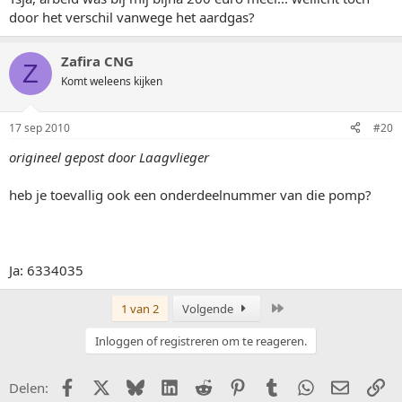
door het verschil vanwege het aardgas?
Zafira CNG
Z
Komt weleens kijken
17 sep 2010
#20
origineel gepost door Laagvlieger
heb je toevallig ook een onderdeelnummer van die pomp?
Ja: 6334035
Laatste
1 van 2
Volgende
Inloggen of registreren om te reageren.
Facebook
X (Twitter)
Bluesky
LinkedIn
Reddit
Pinterest
Tumblr
WhatsApp
E-mail
Li
Delen: