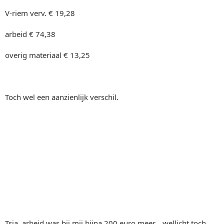
V-riem verv. € 19,28
arbeid € 74,38
overig materiaal € 13,25
Toch wel een aanzienlijk verschil.
Tsja, arbeid was bij mij bijna 200 euro meer... wellicht toch