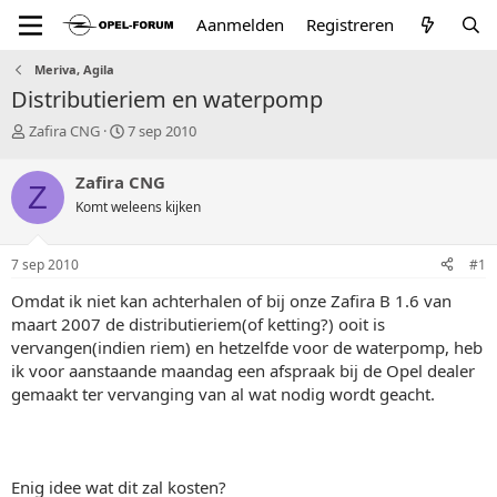
Aanmelden
Registreren
Meriva, Agila
Distributieriem en waterpomp
T
S
Zafira CNG
7 sep 2010
o
t
p
a
Zafira CNG
Z
i
r
Komt weleens kijken
c
t
s
d
t
a
7 sep 2010
#1
a
t
r
u
Omdat ik niet kan achterhalen of bij onze Zafira B 1.6 van
t
m
maart 2007 de distributieriem(of ketting?) ooit is
e
vervangen(indien riem) en hetzelfde voor de waterpomp, heb
r
ik voor aanstaande maandag een afspraak bij de Opel dealer
gemaakt ter vervanging van al wat nodig wordt geacht.
Enig idee wat dit zal kosten?