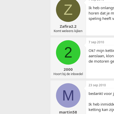
Z
Ik heb onlangs
horen dat je m
speling heeft 
Zafira2.2
Komt weleens kijken
7 sep 2010
2
Ok? mijn ketti
aanslaan, klon
de motoren ge
2000
Hoort bij de inboedel
23 sep 2010
M
bedankt voor ju
Ik heb inmidde
ketting kan zij
martin58