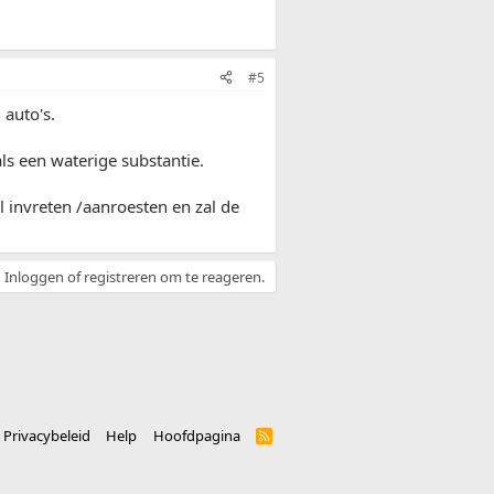
#5
 auto's.
s een waterige substantie.
l invreten /aanroesten en zal de
Inloggen of registreren om te reageren.
Privacybeleid
Help
Hoofdpagina
R
S
S