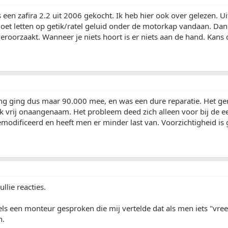
 een zafira 2.2 uit 2006 gekocht. Ik heb hier ook over gelezen. Ui
oet letten op getik/ratel geluid onder de motorkap vandaan. Dan 
veroorzaakt. Wanneer je niets hoort is er niets aan de hand. Kans d
ng ging dus maar 90.000 mee, en was een dure reparatie. Het gera
k vrij onaangenaam. Het probleem deed zich alleen voor bij de ee
modificeerd en heeft men er minder last van. Voorzichtigheid is
llie reacties.
ls een monteur gesproken die mij vertelde dat als men iets "vre
n.