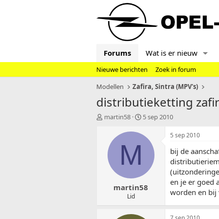
Forums
Wat is er nieuw
Nieuwe berichten
Zoek in forum
Modellen
Zafira, Sintra (MPV's)
distributieketting zafi
T
S
martin58
5 sep 2010
o
t
p
a
5 sep 2010
i
r
M
bij de aanscha
c
t
s
d
distributierie
t
a
(uitzonderinge
a
t
en je er goed
martin58
r
u
worden en bij
t
m
Lid
e
r
7 sep 2010