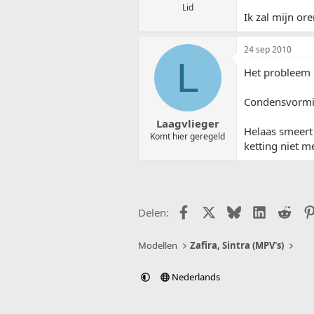
Lid
Ik zal mijn ore
24 sep 2010
L
Het probleem d
Condensvorming
Laagvlieger
Helaas smeert 
Komt hier geregeld
ketting niet 
Facebook
X (Twitter)
Bluesky
LinkedIn
Redd
Delen:
Modellen
Zafira, Sintra (MPV's)
Nederlands