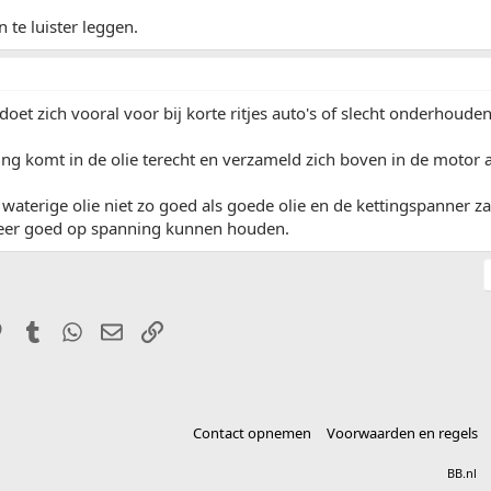
n te luister leggen.
oet zich vooral voor bij korte ritjes auto's of slecht onderhouden
 komt in de olie terecht en verzameld zich boven in de motor al
waterige olie niet zo goed als goede olie en de kettingspanner za
meer goed op spanning kunnen houden.
it
Pinterest
Tumblr
WhatsApp
E-mail
Link
Contact opnemen
Voorwaarden en regels
®
Community platform by XenForo
© 2010-2025 XenForo Ltd.
vertaald door
BB.nl