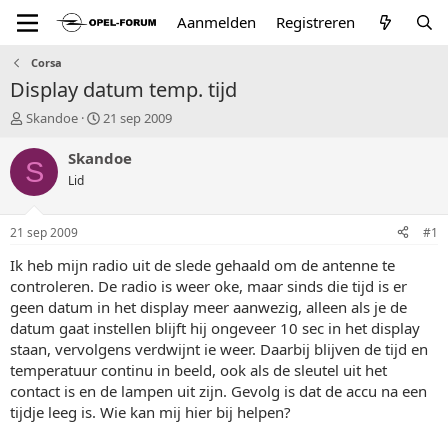
Aanmelden
Registreren
Corsa
Display datum temp. tijd
T
S
Skandoe
21 sep 2009
o
t
p
a
Skandoe
S
i
r
Lid
c
t
s
d
t
a
21 sep 2009
#1
a
t
r
u
Ik heb mijn radio uit de slede gehaald om de antenne te
t
m
controleren. De radio is weer oke, maar sinds die tijd is er
e
geen datum in het display meer aanwezig, alleen als je de
r
datum gaat instellen blijft hij ongeveer 10 sec in het display
staan, vervolgens verdwijnt ie weer. Daarbij blijven de tijd en
temperatuur continu in beeld, ook als de sleutel uit het
contact is en de lampen uit zijn. Gevolg is dat de accu na een
tijdje leeg is. Wie kan mij hier bij helpen?